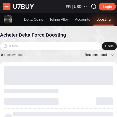
FR | USD
Login
Delta Coins
Tekniq Alloy
Accounts
Boosting
Acheter Delta Force Boosting
Search
Filters
Recommended
0
Items Available