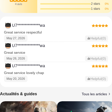
2 stars
0%
4 avis
1 stars
0%
U7***************wa
Great service respectful
Helpful(0)
May 27, 2026
U7***************wa
Great service
Helpful(0)
May 26, 2026
U7***************wa
Great service lovely chap
Helpful(0)
May 20, 2026
Actualités & guides
Tous les articles