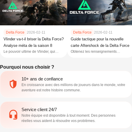
Delta Force
2026-02-11
Delta Force
2026-02-11
Vlinder va-t-il briser la Delta Force?
Guide tactique pour la nouvelle
Analyse méta de la saison 8
carte Aftershock de la Delta Force
Le pouvoir ultime de Vlinder, qui
Obtenez les renseignements
permet une réanimation automatique
avancés dont vous avez besoin pour
à 55 m, bouleverse la méta de Delta
survivre et dominer sur Delta Force
Pourquoi nous choisir ?
Force. Découvrez son impact sur
Aftershock, la carte où chaque match
l'équilibre compétitif, les stratégies
se décide sous l'effet du chaos
pour la contrer et si elle est
sismique.
10+ ans de confiance
réellement trop puissante dans la
En croissance avec des millions de joueurs dans le monde, votre
saison 8.
aventure est notre histoire commune.
Service client 24/7
Notre équipe est disponible à tout moment. Des personnes
réelles vous aident à résoudre vos problèmes.