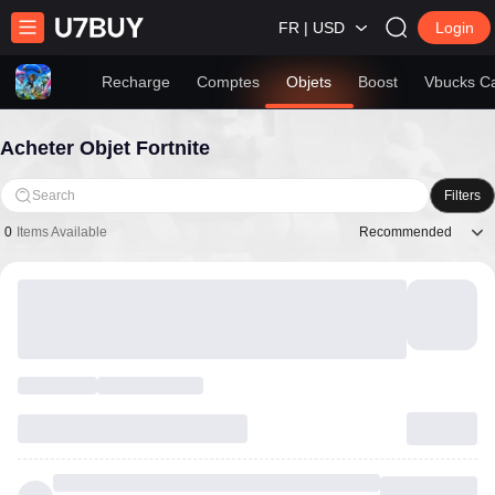
FR | USD
Login
Recharge
Comptes
Objets
Boost
Vbucks C
Acheter Objet Fortnite
Search
Filters
Recommended
0
Items Available