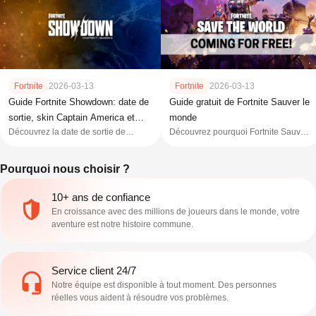
Fortnite
2026-03-13
Fortnite
2026-03-13
Guide Fortnite Showdown: date de
Guide gratuit de Fortnite Sauver le
sortie, skin Captain America et
monde
Découvrez la date de sortie de
Découvrez pourquoi Fortnite Sauver
fuites de la carte
Fortnite Showdown, les points
le monde devient entièrement gratuit.
d'intérêt de la carte qui ont fuité et
Consultez notre guide pour connaître
Pourquoi nous choisir ?
comment débloquer le nouveau skin
les dates de sortie et les détails des
Captain America (édition 2026).
récompenses.
Maîtrisez les nouvelles mécaniques
10+ ans de confiance
saisonnières et gardez une longueur
En croissance avec des millions de joueurs dans le monde, votre
d'avance sur la méta.
aventure est notre histoire commune.
Service client 24/7
Notre équipe est disponible à tout moment. Des personnes
réelles vous aident à résoudre vos problèmes.