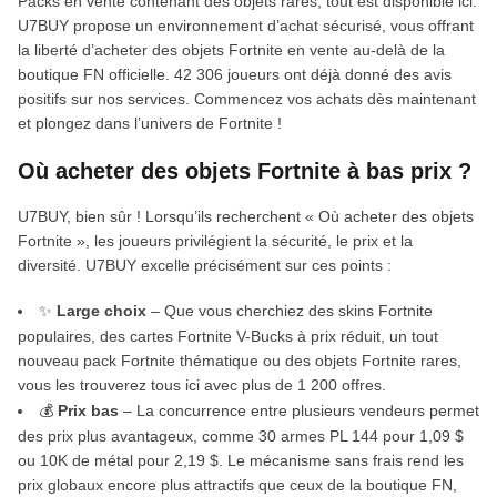
Packs en vente contenant des objets rares, tout est disponible ici.
U7BUY propose un environnement d’achat sécurisé, vous offrant
la liberté d’acheter des objets Fortnite en vente au-delà de la
boutique FN officielle. 42 306 joueurs ont déjà donné des avis
positifs sur nos services. Commencez vos achats dès maintenant
et plongez dans l’univers de Fortnite !
Où acheter des objets Fortnite à bas prix ?
U7BUY, bien sûr ! Lorsqu’ils recherchent « Où acheter des objets
Fortnite », les joueurs privilégient la sécurité, le prix et la
diversité. U7BUY excelle précisément sur ces points :
✨
Large choix
– Que vous cherchiez des skins Fortnite
populaires, des cartes Fortnite V-Bucks à prix réduit, un tout
nouveau pack Fortnite thématique ou des objets Fortnite rares,
vous les trouverez tous ici avec plus de 1 200 offres.
💰
Prix bas
– La concurrence entre plusieurs vendeurs permet
des prix plus avantageux, comme 30 armes PL 144 pour 1,09 $
ou 10K de métal pour 2,19 $. Le mécanisme sans frais rend les
prix globaux encore plus attractifs que ceux de la boutique FN,