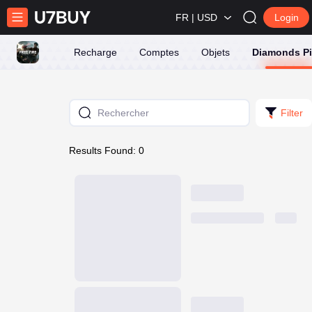
FR | USD
Login
Recharge
Comptes
Objets
Diamonds P
Filter
Results Found: 0