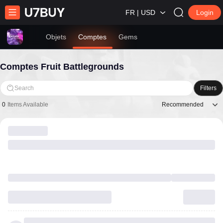
FR | USD
Login
Objets
Comptes
Gems
Comptes Fruit Battlegrounds
Search
Filters
Recommended
0
Items Available