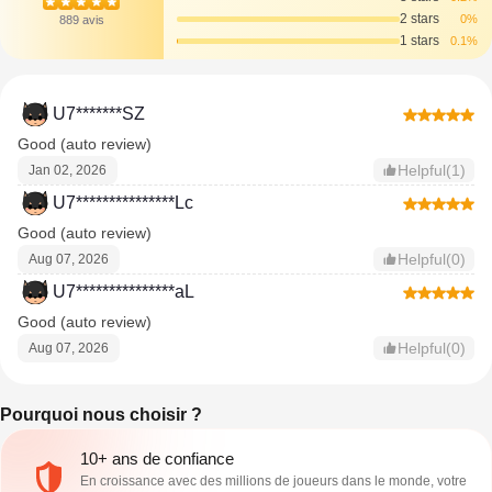
2 stars
0%
889 avis
1 stars
0.1%
U7*******SZ
Good (auto review)
Helpful(1)
Jan 02, 2026
U7***************Lc
Good (auto review)
Helpful(0)
Aug 07, 2026
U7***************aL
Good (auto review)
Helpful(0)
Aug 07, 2026
Pourquoi nous choisir ?
10+ ans de confiance
En croissance avec des millions de joueurs dans le monde, votre