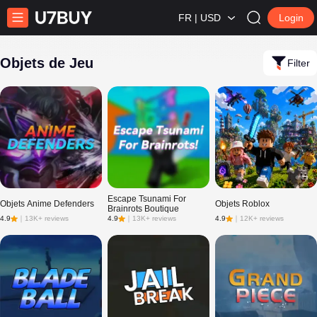
FR | USD
Login
Objets de Jeu
Filter
Escape Tsunami For
Objets Anime Defenders
Objets Roblox
Brainrots Boutique
4.9
｜
13K+ reviews
4.9
｜
13K+ reviews
4.9
｜
12K+ reviews