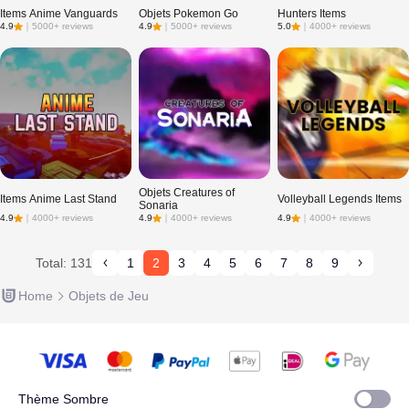
Items Anime Vanguards
Objets Pokemon Go
Hunters Items
4.9
｜
5000+ reviews
4.9
｜
5000+ reviews
5.0
｜
4000+ reviews
Objets Creatures of
Items Anime Last Stand
Volleyball Legends Items
Sonaria
4.9
｜
4000+ reviews
4.9
｜
4000+ reviews
4.9
｜
4000+ reviews
Total: 131
1
2
3
4
5
6
7
8
9
Home
Objets de Jeu
Thème Sombre