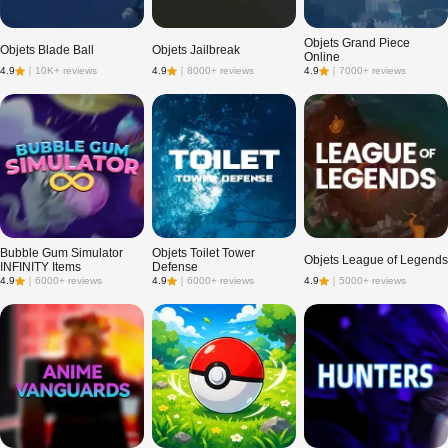
Objets Grand Piece
Objets Blade Ball
Objets Jailbreak
Online
4.9
｜
10K+ reviews
4.9
｜
8000+ reviews
4.9
｜
7000+ reviews
Bubble Gum Simulator
Objets Toilet Tower
Objets League of Legends
INFINITY Items
Defense
4.9
｜
6000+ reviews
4.9
｜
6000+ reviews
4.9
｜
5000+ reviews