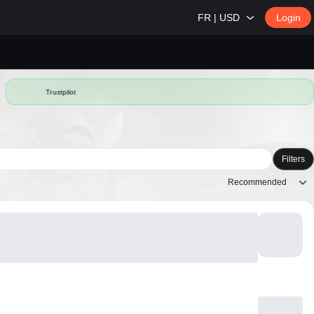
FR | USD
Login
Trustpilot
Filters
Recommended