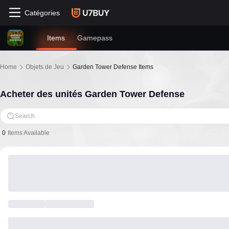
Catégories
Items
Gamepass
Home
Objets de Jeu
Garden Tower Defense Items
Acheter des unités Garden Tower Defense
Search
0
Items Available