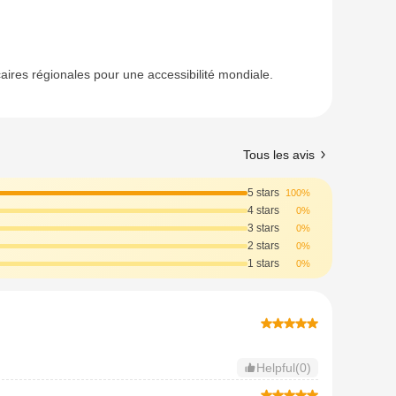
aires régionales pour une accessibilité mondiale.
Tous les avis
5 stars
100%
4 stars
0%
3 stars
0%
2 stars
0%
1 stars
0%
Helpful(0)