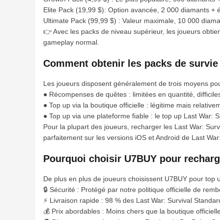
Elite Pack (19,99 $): Option avancée, 2 000 diamants +
Ultimate Pack (99,99 $) : Valeur maximale, 10 000 diam
👉 Avec les packs de niveau supérieur, les joueurs obti
gameplay normal.
Comment obtenir les packs de survie
Les joueurs disposent généralement de trois moyens pou
● Récompenses de quêtes : limitées en quantité, difficiles 
● Top up via la boutique officielle : légitime mais relativ
● Top up via une plateforme fiable : le top up Last War: 
Pour la plupart des joueurs, recharger les Last War: Su
parfaitement sur les versions iOS et Android de Last War
Pourquoi choisir U7BUY pour recharge
De plus en plus de joueurs choisissent U7BUY pour top up
🔒 Sécurité : Protégé par notre politique officielle de rem
⚡ Livraison rapide : 98 % des Last War: Survival Standar
💰 Prix abordables : Moins chers que la boutique officiell