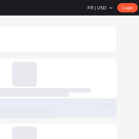
FR | USD
Login