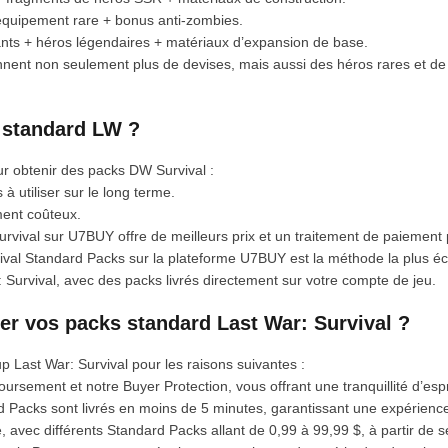
 équipement rare + bonus anti-zombies.
ants + héros légendaires + matériaux d’expansion de base.
ennent non seulement plus de devises, mais aussi des héros rares et de
 standard LW ?
r obtenir des packs DW Survival :
à utiliser sur le long terme.
ement coûteux.
Survival sur U7BUY offre de meilleurs prix et un traitement de paiement 
rvival Standard Packs sur la plateforme U7BUY est la méthode la plus é
: Survival, avec des packs livrés directement sur votre compte de jeu.
r vos packs standard Last War: Survival ?
 Last War: Survival pour les raisons suivantes :
boursement et notre Buyer Protection, vous offrant une tranquillité d’espri
d Packs sont livrés en moins de 5 minutes, garantissant une expérienc
e, avec différents Standard Packs allant de 0,99 à 99,99 $, à partir de 