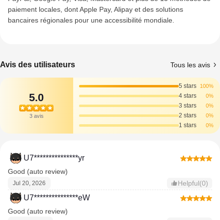
paiement locales, dont Apple Pay, Alipay et des solutions
bancaires régionales pour une accessibilité mondiale.
Avis des utilisateurs
Tous les avis
5 stars
100%
5.0
4 stars
0%
3 stars
0%
2 stars
0%
3 avis
1 stars
0%
U7***************yr
Good (auto review)
Helpful(0)
Jul 20, 2026
U7***************eW
Good (auto review)