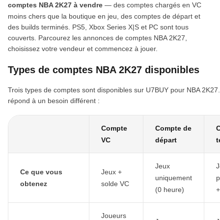
comptes NBA 2K27 à vendre
— des comptes chargés en VC
moins chers que la boutique en jeu, des comptes de départ et
des builds terminés. PS5, Xbox Series X|S et PC sont tous
couverts. Parcourez les annonces de comptes NBA 2K27,
choisissez votre vendeur et commencez à jouer.
Types de comptes NBA 2K27 disponibles
Trois types de comptes sont disponibles sur U7BUY pour NBA 2K27
répond à un besoin différent :
Compte
Compte de
VC
départ
t
Jeux
J
Ce que vous
Jeux +
uniquement
p
obtenez
solde VC
(0 heure)
+
Joueurs