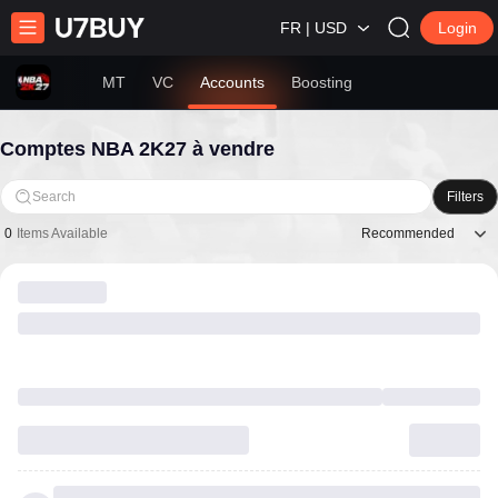
FR | USD
Login
MT
VC
Accounts
Boosting
Comptes NBA 2K27 à vendre
Search
Filters
Recommended
0
Items Available