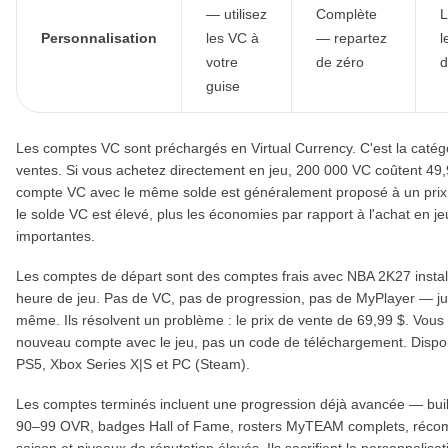
— utilisez
Complète
L
Personnalisation
les VC à
— repartez
l
votre
de zéro
d
guise
Les comptes VC sont préchargés en Virtual Currency. C'est la catég
ventes. Si vous achetez directement en jeu, 200 000 VC coûtent 49
compte VC avec le même solde est généralement proposé à un prix i
le solde VC est élevé, plus les économies par rapport à l'achat en je
importantes.
Les comptes de départ sont des comptes frais avec NBA 2K27 instal
heure de jeu. Pas de VC, pas de progression, pas de MyPlayer — just
même. Ils résolvent un problème : le prix de vente de 69,99 $. Vous
nouveau compte avec le jeu, pas un code de téléchargement. Dispo
PS5, Xbox Series X|S et PC (Steam).
Les comptes terminés incluent une progression déjà avancée — bui
90–99 OVR, badges Hall of Fame, rosters MyTEAM complets, réc