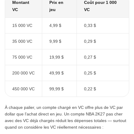
Montant
Prix en
Coût pour 1 000
VC
jeu
VC
15 000 VC
4,99 $
0,33 $
35 000 VC
9,99 $
0,29 $
75 000 VC
19,99 $
0,27 $
200 000 VC
49,99 $
0,25 $
450 000 VC
99,99 $
0,22 $
À chaque palier, un compte chargé en VC offre plus de VC par
dollar que l'achat direct en jeu. Un compte NBA 2K27 pas cher
avec des VC déjà chargés réduit les dépenses totales — surtout
quand on considère les VC réellement nécessaires :