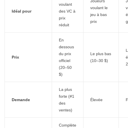
Joueurs
J
voulant
voulant le
v
Idéal pour
des VC à
jeu à bas
é
prix
prix
g
réduit
En
dessous
L
du prix
Le plus bas
Prix
é
officiel
(10–30 $)
2
(20–50
$)
La plus
forte (#1
Demande
Élevée
F
des
ventes)
Complète