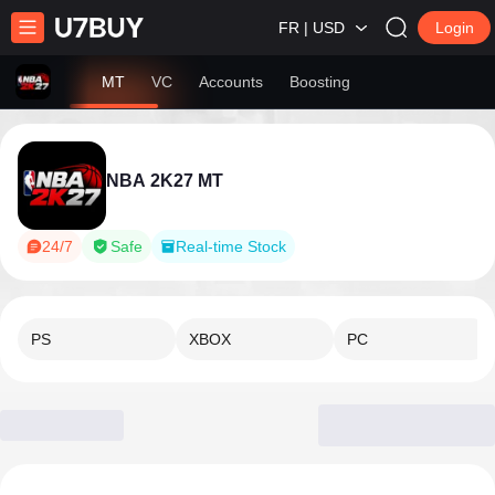
FR | USD
Login
MT
VC
Accounts
Boosting
NBA 2K27 MT
24/7
Safe
Real-time Stock
PS
XBOX
PC