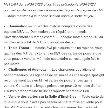
MyTEAM dans NBA 2K26 et les titres précédents. NBA 2K27
pourrait ajuster ou ajouter de nouvelles façons de gagner des MT
— nous mettrons à jour cette section après la sortie du jeu.
Domination
— Jouez des matchs complets contre des
équipes NBA. La Domination paie régulièrement, mais
l’investissement en temps est réel — chaque match prend 20–30
minutes et le total de MT par run est modeste.
Triple Threat
— Matchs 3v3 plus courts et plus rapides. Vous
gagnez des MT par victoire, plus偶尔 des cartes de joueurs que
vous pouvez vendre. Méthode secondaire correcte, gain faible
par match.
Challenges et Agendas
— Les challenges quotidiens et
hebdomadaires, les agendas de saison et les challenges spotlight
récompensent tous en MT et cartes de joueurs. Les gains
varient. Certains challenges paient bien pour 10 minutes d’effort.
D’autres prennent une heure et rapportent presque rien.
Vendre des cartes sur la Salle d’Enchères
— Toute carte de
joueur que vous n’avez pas besoin peut être mise en vente pour
des MT. Cartes en double, pulls bas de gamme des packs, et