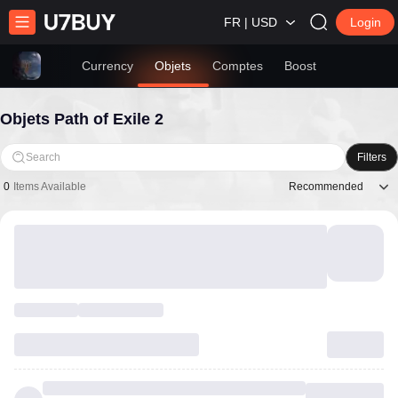
FR | USD
Login
Currency
Objets
Comptes
Boost
Objets Path of Exile 2
Search
Filters
Recommended
0
Items Available