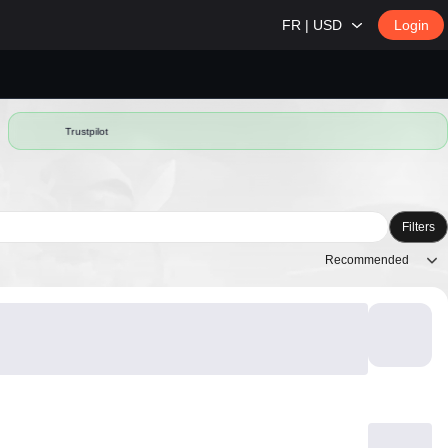
FR | USD
Login
Trustpilot
Filters
Recommended