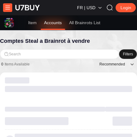
FR | USD
Login
Item
Accounts
All Brainrots List
Comptes Steal a Brainrot à vendre
Search
Filters
Recommended
0
Items Available