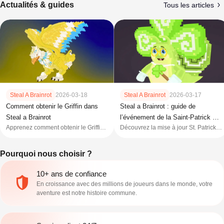
Actualités & guides
Tous les articles
Steal A Brainrot
2026-03-18
Steal A Brainrot
2026-03-17
Comment obtenir le Griffin dans
Steal a Brainrot : guide de
Steal a Brainrot
l’événement de la Saint-Patrick —
Apprenez comment obtenir le Griffin
Découvrez la mise à jour St. Patrick
Lucky Pot et blocs
dans Steal a Brainrot, ses
2026 de Steal a Brainrot, avec Lucky
statistiques, son taux d’obtention et
Pot, Leprechaun Lucky Block,
Pourquoi nous choisir ?
les meilleures méthodes pour
Rainbow Mutation et des unités
acquérir ce puissant brainrot Secret.
rares.
10+ ans de confiance
En croissance avec des millions de joueurs dans le monde, votre
aventure est notre histoire commune.