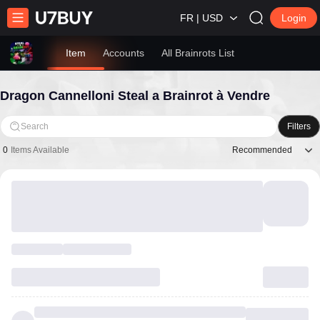
FR | USD
Login
Item
Accounts
All Brainrots List
Dragon Cannelloni Steal a Brainrot à Vendre
Search
Filters
Recommended
0
Items Available