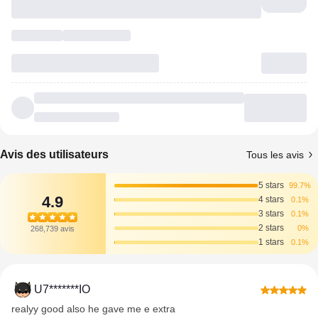
Avis des utilisateurs
Tous les avis
5 stars
99.7%
4.9
4 stars
0.1%
3 stars
0.1%
2 stars
0%
268,739 avis
1 stars
0.1%
U7*******IO
realyy good also he gave me e extra