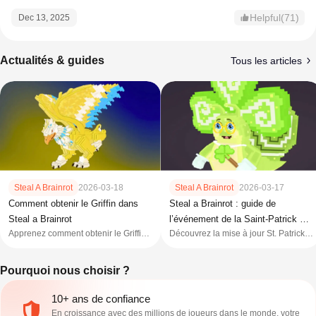
Helpful(71)
Dec 13, 2025
Actualités & guides
Tous les articles
Steal A Brainrot
2026-03-18
Steal A Brainrot
2026-03-17
Comment obtenir le Griffin dans
Steal a Brainrot : guide de
Steal a Brainrot
l’événement de la Saint-Patrick —
Apprenez comment obtenir le Griffin
Découvrez la mise à jour St. Patrick
Lucky Pot et blocs
dans Steal a Brainrot, ses
2026 de Steal a Brainrot, avec Lucky
statistiques, son taux d’obtention et
Pot, Leprechaun Lucky Block,
Pourquoi nous choisir ?
les meilleures méthodes pour
Rainbow Mutation et des unités
acquérir ce puissant brainrot Secret.
rares.
10+ ans de confiance
En croissance avec des millions de joueurs dans le monde, votre