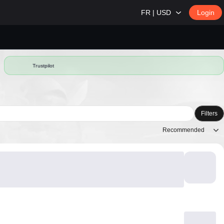
FR | USD
Login
Trustpilot
Filters
Recommended