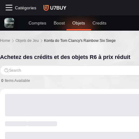
Catégories
Comptes
Boost
Objets
Credits
Home
Objets de Jeu
Konta do Tom Clancy's Rainbow Six Siege
Achetez des crédits et des objets R6 à prix réduit
Search
0
Items Available