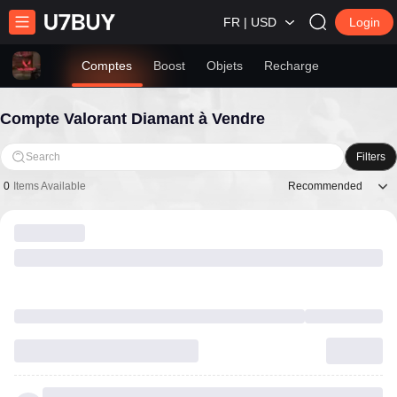
FR | USD
Login
Comptes
Boost
Objets
Recharge
Compte Valorant Diamant à Vendre
Search
Filters
Recommended
0
Items Available