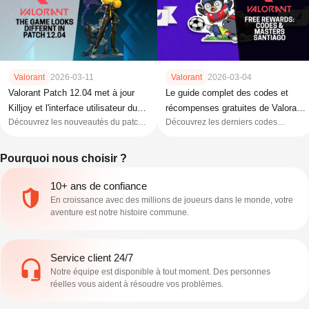
Valorant
2026-03-11
Valorant
2026-03-04
Valorant Patch 12.04 met à jour
Le guide complet des codes et
Killjoy et l'interface utilisateur du
récompenses gratuites de Valorant
Découvrez les nouveautés du patch
Découvrez les derniers codes
jeu
(mars 2026)
12.04 de Valorant. Maîtrisez les
Valorant actifs pour mars 2026.
modifications apportées à la tourelle
Débloquez dès aujourd'hui des
Pourquoi nous choisir ?
de Killjoy et la refonte de l'interface
cartes de joueur gratuites, des objets
utilisateur.
exclusifs et des compagnons
d'armes.
10+ ans de confiance
En croissance avec des millions de joueurs dans le monde, votre
aventure est notre histoire commune.
Service client 24/7
Notre équipe est disponible à tout moment. Des personnes
réelles vous aident à résoudre vos problèmes.