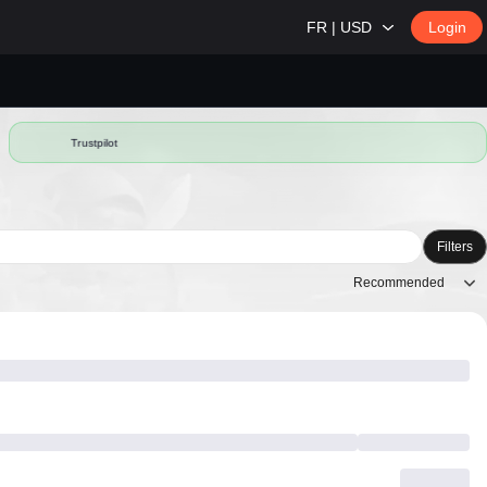
FR | USD
Login
Trustpilot
Filters
Recommended