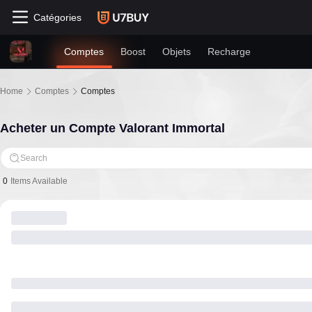
Catégories
Comptes
Boost
Objets
Recharge
Home
Comptes
Comptes
Acheter un Compte Valorant Immortal
Search
0
Items Available