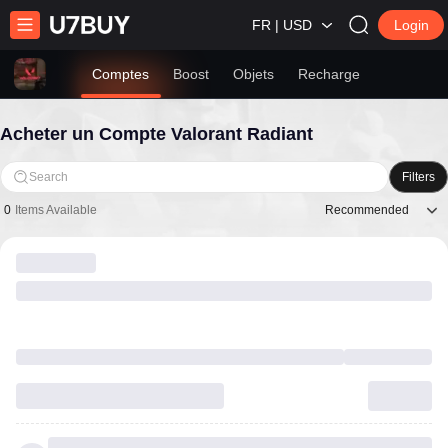
FR | USD
Login
Comptes
Boost
Objets
Recharge
Acheter un Compte Valorant Radiant
Search
Filters
Recommended
0
Items Available