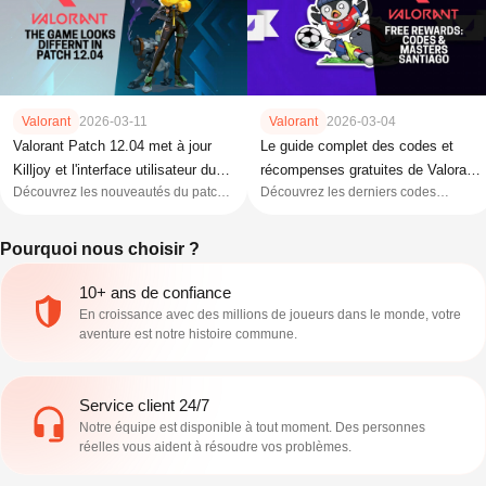
Valorant
2026-03-11
Valorant
2026-03-04
Valorant Patch 12.04 met à jour
Le guide complet des codes et
Killjoy et l'interface utilisateur du
récompenses gratuites de Valorant
Découvrez les nouveautés du patch
Découvrez les derniers codes
jeu
(mars 2026)
12.04 de Valorant. Maîtrisez les
Valorant actifs pour mars 2026.
modifications apportées à la tourelle
Débloquez dès aujourd'hui des
Pourquoi nous choisir ?
de Killjoy et la refonte de l'interface
cartes de joueur gratuites, des objets
utilisateur.
exclusifs et des compagnons
d'armes.
10+ ans de confiance
En croissance avec des millions de joueurs dans le monde, votre
aventure est notre histoire commune.
Service client 24/7
Notre équipe est disponible à tout moment. Des personnes
réelles vous aident à résoudre vos problèmes.