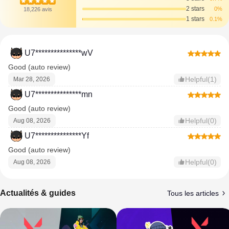
2 stars
0%
18,226 avis
1 stars
0.1%
U7***************wV
Good (auto review)
Helpful(1)
Mar 28, 2026
U7***************mn
Good (auto review)
Helpful(0)
Aug 08, 2026
U7***************Yf
Good (auto review)
Helpful(0)
Aug 08, 2026
Actualités & guides
Tous les articles