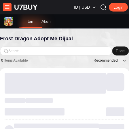
ID | USD
Login
Item
Akun
Frost Dragon Adopt Me Dijual
Search
Filters
Recommended
0
Items Available