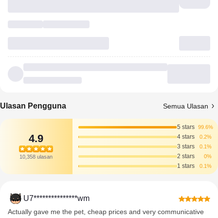
Ulasan Pengguna
Semua Ulasan
5 stars
99.6%
4.9
4 stars
0.2%
3 stars
0.1%
2 stars
0%
10,358 ulasan
1 stars
0.1%
U7***************wm
Actually gave me the pet, cheap prices and very communicative