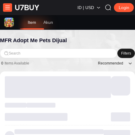
ID | USD
Login
Item
Akun
MFR Adopt Me Pets Dijual
Search
Filters
Recommended
0
Items Available