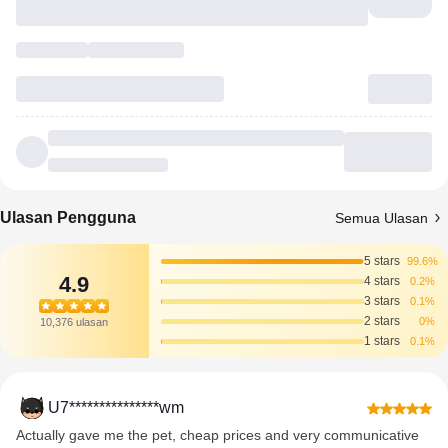
Ulasan Pengguna
Semua Ulasan
5 stars
99.6%
4.9
4 stars
0.2%
3 stars
0.1%
2 stars
0%
10,376 ulasan
1 stars
0.1%
U7***************wm
Actually gave me the pet, cheap prices and very communicative