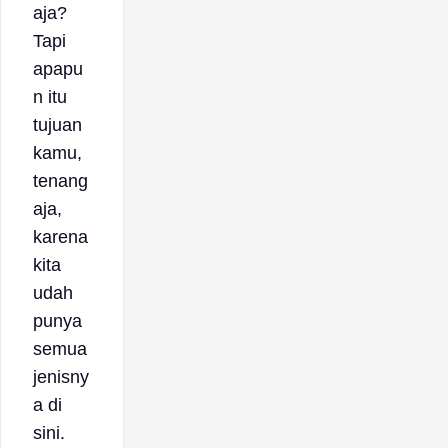
aja?
Tapi
apapu
n itu
tujuan
kamu,
tenang
aja,
karena
kita
udah
punya
semua
jenisny
a di
sini.