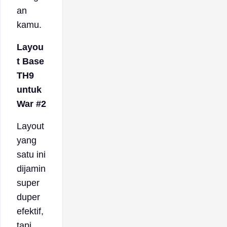
an
kamu.
Layou
t Base
TH9
untuk
War #2
Layout
yang
satu ini
dijamin
super
duper
efektif,
tapi