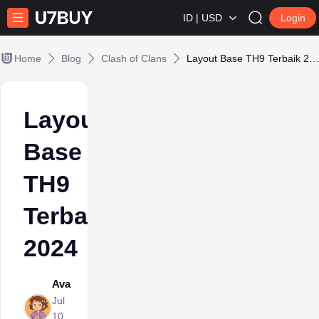
ID | USD
Login
Home
Blog
Clash of Clans
Layout Base TH9 Terbaik 2024
Layout
Base
TH9
Terbaik
2024
Ava
Jul
10,