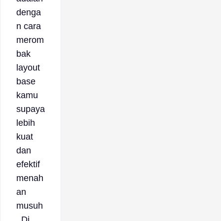
denga
n cara
merom
bak
layout
base
kamu
supaya
lebih
kuat
dan
efektif
menah
an
musuh
. Di