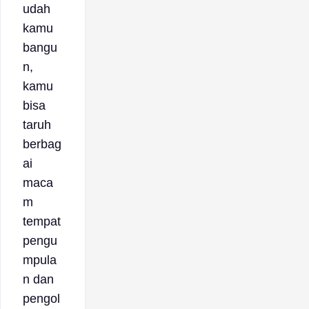
udah
kamu
bangu
n,
kamu
bisa
taruh
berbag
ai
maca
m
tempat
pengu
mpula
n dan
pengol