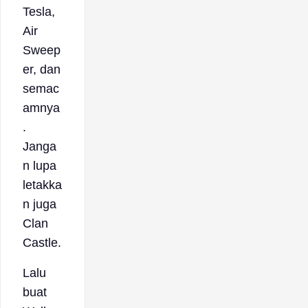
Tesla,
Air
Sweep
er, dan
semac
amnya
.
Janga
n lupa
letakka
n juga
Clan
Castle.
Lalu
buat