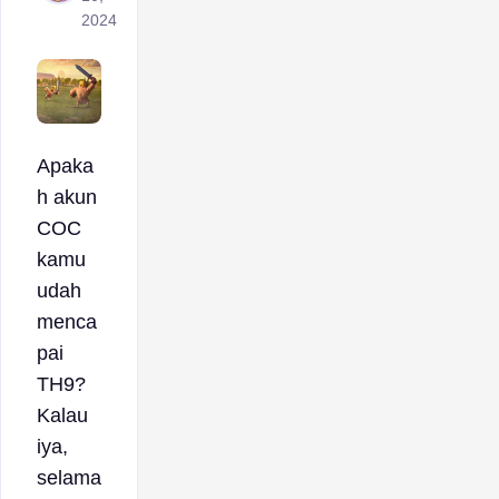
2024
Apaka
h akun
COC
kamu
udah
menca
pai
TH9?
Kalau
iya,
selama