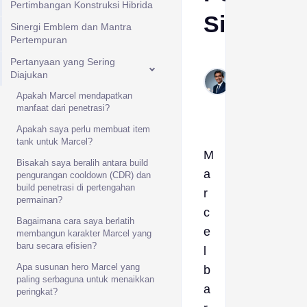
Pertimbangan Konstruksi Hibrida
Sihir
Sinergi Emblem dan Mantra
Pertempuran
Idris
Pertanyaan yang Sering
Diajukan
Feb
28,
Apakah Marcel mendapatkan
2026
manfaat dari penetrasi?
Apakah saya perlu membuat item
tank untuk Marcel?
M
Bisakah saya beralih antara build
a
pengurangan cooldown (CDR) dan
build penetrasi di pertengahan
r
permainan?
c
Bagaimana cara saya berlatih
e
membangun karakter Marcel yang
baru secara efisien?
l
Apa susunan hero Marcel yang
b
paling serbaguna untuk menaikkan
a
peringkat?