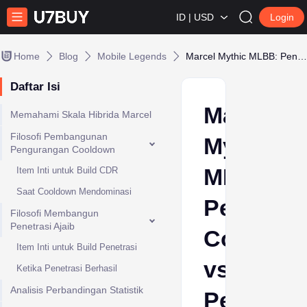
ID | USD
Login
Home
Blog
Mobile Legends
Marcel Mythic MLBB: Pengurangan Cooldown vs. Penetrasi Sihir
Daftar Isi
Marcel
Memahami Skala Hibrida Marcel
Filosofi Pembangunan
Mythic
Pengurangan Cooldown
MLBB:
Item Inti untuk Build CDR
Saat Cooldown Mendominasi
Pengura
Filosofi Membangun
Penetrasi Ajaib
Cooldow
Item Inti untuk Build Penetrasi
vs.
Ketika Penetrasi Berhasil
Analisis Perbandingan Statistik
Penetras