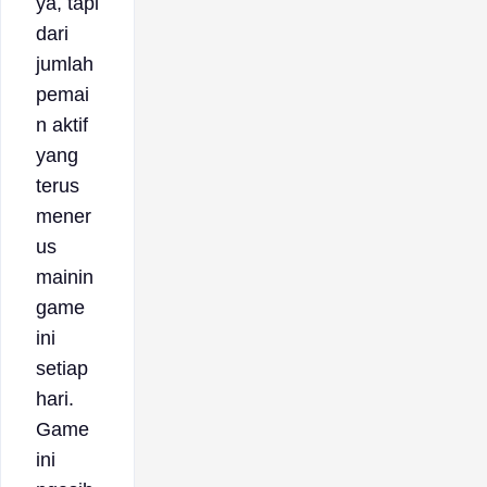
ya, tapi
dari
jumlah
pemai
n aktif
yang
terus
mener
us
mainin
game
ini
setiap
hari.
Game
ini