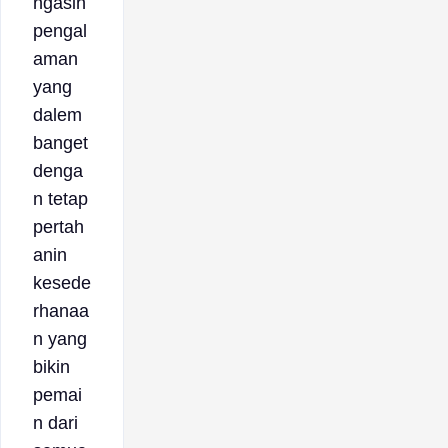
ngasih
pengal
aman
yang
dalem
banget
denga
n tetap
pertah
anin
kesede
rhanaa
n yang
bikin
pemai
n dari