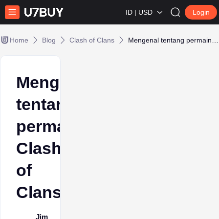
ID | USD
Login
Home
Blog
Clash of Clans
Mengenal tentang permainan Clash of Clans
Mengenal
tentang
permainan
Clash
of
Clans
Jim