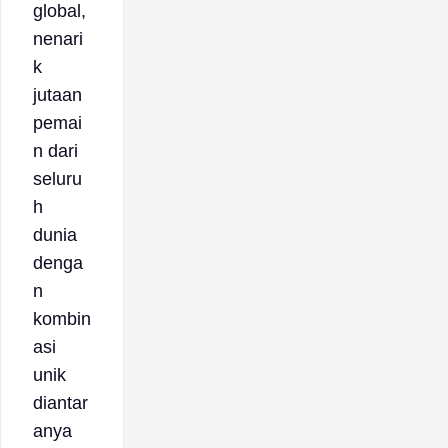
global,
nenari
k
jutaan
pemai
n dari
seluru
h
dunia
denga
n
kombin
asi
unik
diantar
anya