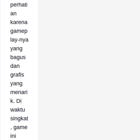
perhati
an
karena
gamep
lay-nya
yang
bagus
dan
grafis
yang
menari
k. Di
waktu
singkat
, game
ini