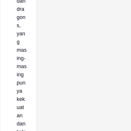
dan
dra
gon
s,
yan
g
mas
ing-
mas
ing
pun
ya
kek
uat
an
dan