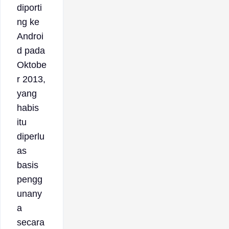
diporti
ng ke
Androi
d pada
Oktobe
r 2013,
yang
habis
itu
diperlu
as
basis
pengg
unany
a
secara