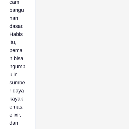
cam
bangu
nan
dasar.
Habis
itu,
pemai
n bisa
ngump
ulin
sumbe
r daya
kayak
emas,
elixir,
dan