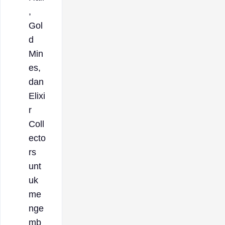
,
Gol
d
Min
es,
dan
Elixi
r
Coll
ecto
rs
unt
uk
me
nge
mb