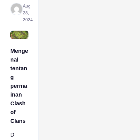
Aug
28,
2024
Menge
nal
tentan
g
perma
inan
Clash
of
Clans
Di