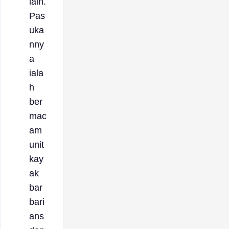
lain.
Pas
uka
nny
a
iala
h
ber
mac
am
unit
kay
ak
bar
bari
ans