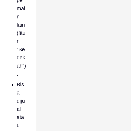
pe
mai
n
lain
(fitu
r
“Se
dek
ah”)
.
Bis
a
diju
al
ata
u