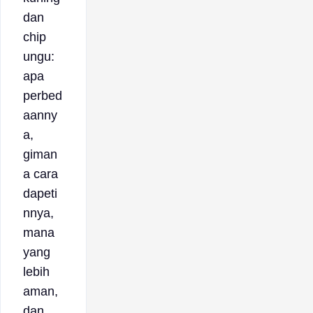
dan
chip
ungu:
apa
perbed
aanny
a,
giman
a cara
dapeti
nnya,
mana
yang
lebih
aman,
dan