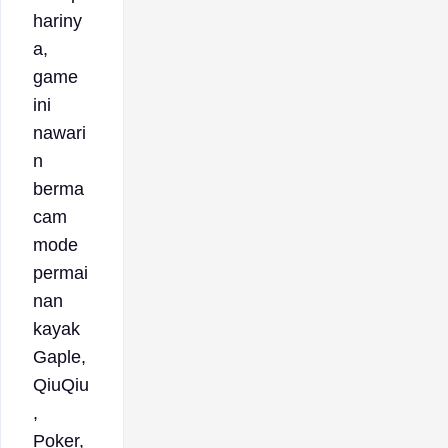
hariny
a,
game
ini
nawari
n
berma
cam
mode
permai
nan
kayak
Gaple,
QiuQiu
,
Poker,