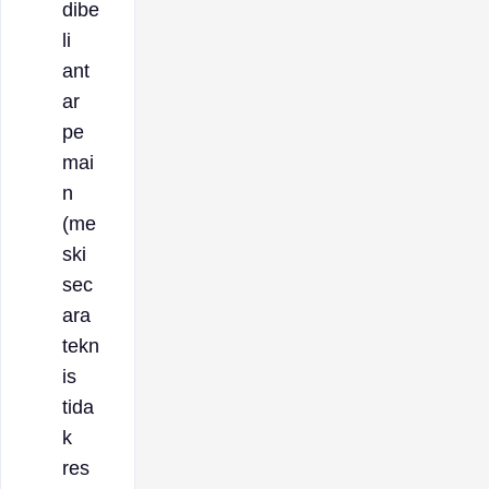
dibe
li
ant
ar
pe
mai
n
(me
ski
sec
ara
tekn
is
tida
k
res