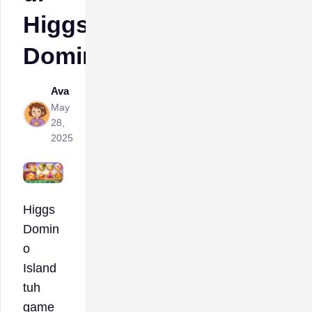
Higgs
Domino
Ava
May
28,
2025
Higgs
Domin
o
Island
tuh
game