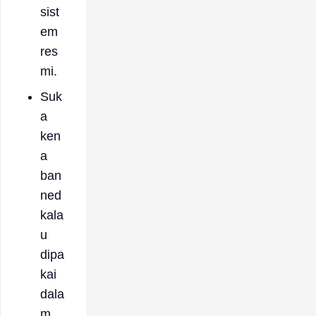
sist
em
res
mi.
Suk
a
ken
a
ban
ned
kala
u
dipa
kai
dala
m