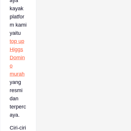
aya
kayak
platfor
m kami
yaitu
top up
Higgs
Domin
o
murah
yang
resmi
dan
terperc
aya.
Ciri-ciri