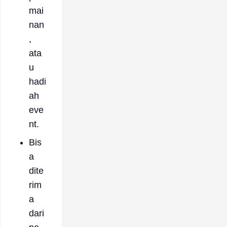
mai
nan
,
ata
u
hadi
ah
eve
nt.
Bis
a
dite
rim
a
dari