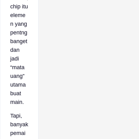
chip itu
eleme
n yang
pentng
banget
dan
jadi
“mata
uang”
utama
buat
main.
Tapi,
banyak
pemai