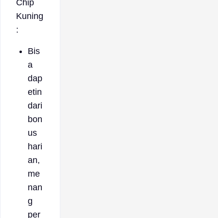
Chip
Kuning
:
Bis
a
dap
etin
dari
bon
us
hari
an,
me
nan
g
per