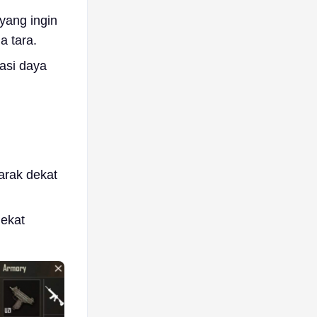
yang ingin
a tara.
asi daya
arak dekat
dekat