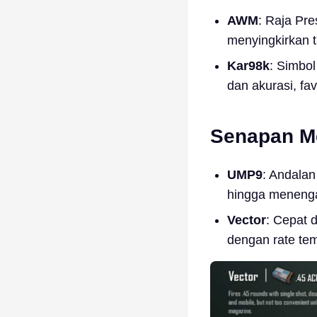
AWM
: Raja Pre
menyingkirkan t
Kar98k
: Simbo
dan akurasi, fav
Senapan Me
UMP9
: Andalan
hingga meneng
Vector
: Cepat 
dengan rate tem