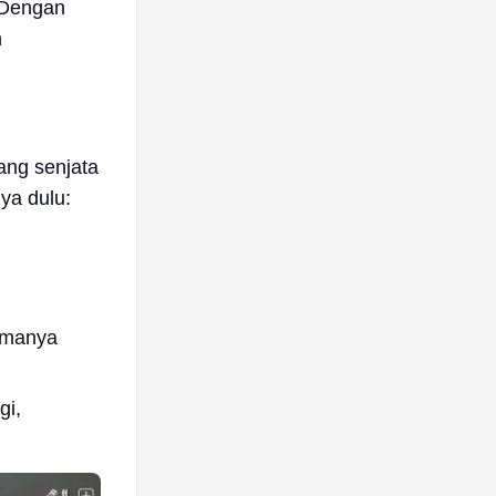
 Dengan
n
ang senjata
ya dulu:
ormanya
gi,