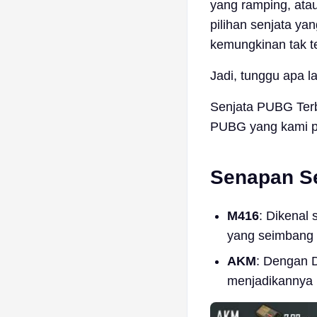
yang ramping, ata
pilihan senjata y
kemungkinan tak t
Jadi, tunggu apa l
Senjata PUBG Terba
PUBG yang kami pu
Senapan S
M416
: Dikenal
yang seimbang d
AKM
: Dengan 
menjadikannya 