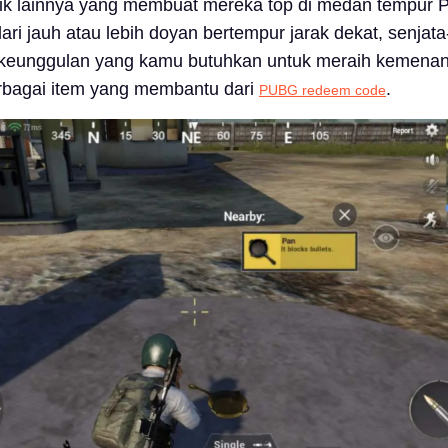
 unik lainnya yang membuat mereka top di medan tempur
ri jauh atau lebih doyan bertempur jarak dekat, senjata-
keunggulan yang kamu butuhkan untuk meraih kemena
erbagai item yang membantu dari
.
PUBG redeem code