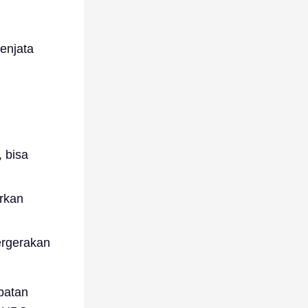
enjata
 bisa
rkan
ergerakan
epatan