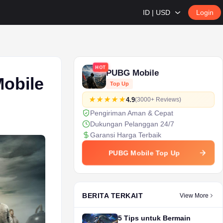
ID | USD
Login
HOT
PUBG Mobile
obile
Top Up
4.9
(3000+ Reviews)
Pengiriman Aman & Cepat
Dukungan Pelanggan 24/7
Garansi Harga Terbaik
PUBG Mobile Top Up
BERITA TERKAIT
View More
5 Tips untuk Bermain