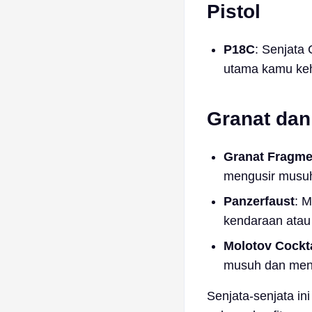
Pistol
P18C
: Senjata
utama kamu keh
Granat dan
Granat Fragme
mengusir musuh
Panzerfaust
: 
kendaraan atau
Molotov Cockta
musuh dan men
Senjata-senjata in