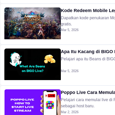
Kode Redeem Mobile Lege
Dapatkan kode penukaran Mob
gratis.
Mar 5, 2026
Apa Itu Kacang di BIGO 
Pelajari apa itu Beans di BI
Mar 5, 2026
Poppo Live Cara Memula
Pelajari cara memulai live di
sebagai host baru.
Mar 2, 2026