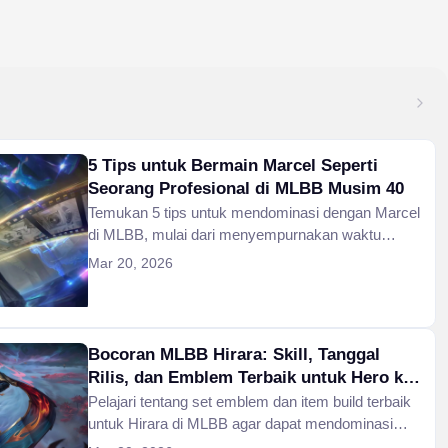
5 Tips untuk Bermain Marcel Seperti
Seorang Profesional di MLBB Musim 40
Temukan 5 tips untuk mendominasi dengan Marcel
di MLBB, mulai dari menyempurnakan waktu
penggunaan Stasis Field hingga mengeksekusi
Mar 20, 2026
kombo penangkal proyektil terbaik.
Bocoran MLBB Hirara: Skill, Tanggal
Rilis, dan Emblem Terbaik untuk Hero ke-
133
Pelajari tentang set emblem dan item build terbaik
untuk Hirara di MLBB agar dapat mendominasi
jalur tengah sebelum peluncuran global.