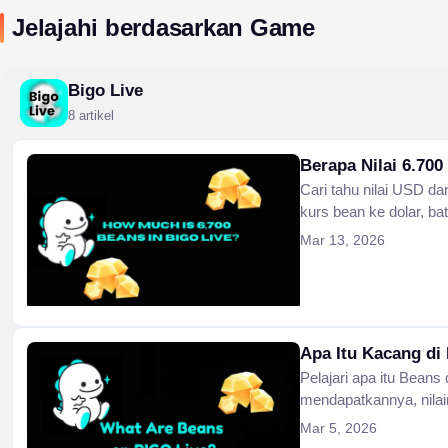
Jelajahi berdasarkan Game
Bigo Live
8 artikel
Berapa Nilai 6.700
Cari tahu nilai USD da
kurs bean ke dolar, ba
proses, dan lihat tabe
Mar 13, 2026
streamer.
Apa Itu Kacang di
Pelajari apa itu Beans
mendapatkannya, nila
penarikan, dan cara 
Mar 5, 2026
tunai pada 2026.