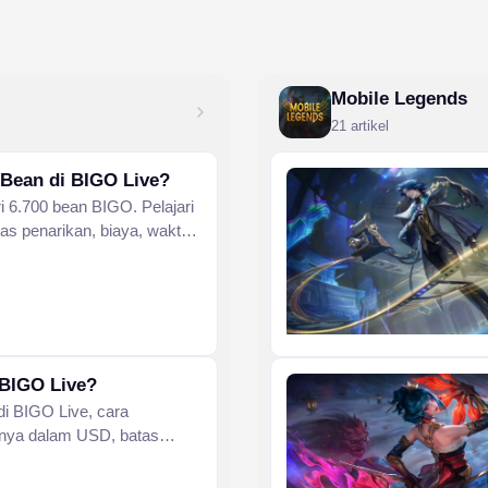
Mobile Legends
21 artikel
 Bean di BIGO Live?
ri 6.700 bean BIGO. Pelajari
tas penarikan, biaya, waktu
l pembayaran cepat untuk
 BIGO Live?
 di BIGO Live, cara
inya dalam USD, batas
mengubahnya menjadi uang