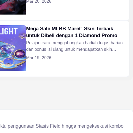
Mar 20, 2026
Mega Sale MLBB Maret: Skin Terbaik
untuk Dibeli dengan 1 Diamond Promo
Pelajari cara menggabungkan hadiah tugas harian
dan bonus isi ulang untuk mendapatkan skin
dengan nilai tertinggi sebelum Mega Sale MLBB
Mar 19, 2026
Maret berakhir pada 24 Maret 2026.
aktu penggunaan Stasis Field hingga mengeksekusi kombo