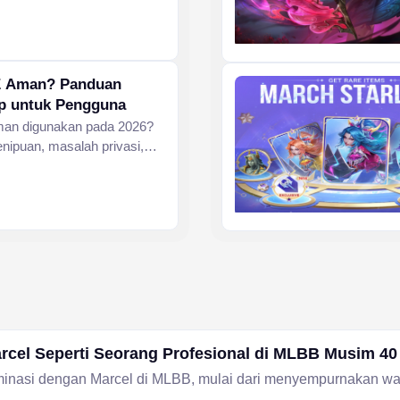
E Aman? Panduan
p untuk Pengguna
an digunakan pada 2026?
penipuan, masalah privasi,
tuk menilai keamanannya
n anak-anak.
rcel Seperti Seorang Profesional di MLBB Musim 40
minasi dengan Marcel di MLBB, mulai dari menyempurnakan w