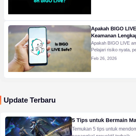
Apakah BIGO LIV
Keamanan Lengka
Apakah BIGO LIVE am
Pelajari risiko nyata, 
dan fitur moderasi un
Feb 26, 2026
bagi orang dewasa da
Update Terbaru
5 Tips untuk Bermain Ma
Temukan 5 tips untuk mendo