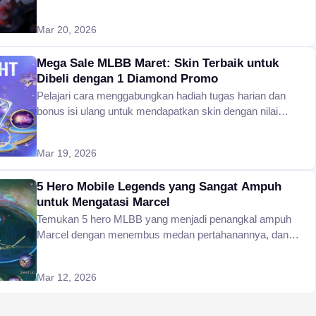
sebelum peluncuran global.
Mar 20, 2026
Mega Sale MLBB Maret: Skin Terbaik untuk
Dibeli dengan 1 Diamond Promo
Pelajari cara menggabungkan hadiah tugas harian dan
bonus isi ulang untuk mendapatkan skin dengan nilai
tertinggi sebelum Mega Sale MLBB Maret berakhir pada
24 Maret 2026.
Mar 19, 2026
5 Hero Mobile Legends yang Sangat Ampuh
untuk Mengatasi Marcel
Temukan 5 hero MLBB yang menjadi penangkal ampuh
Marcel dengan menembus medan pertahanannya, dan
pelajari cara menggunakan serangan jarak dekat fisik dan
kemampuan blink-in untuk melumpuhkan hero ke-132 ini.
Mar 12, 2026