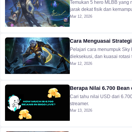
Temukan 5 hero MLBB yang m
jarak dekat fisik dan kemamp
Mar 12, 2026
Cara Menguasai Strateg
Pelajari cara menumpuk Sky 
dieksekusi, dan kuasai rotasi
Mar 12, 2026
Berapa Nilai 6.700 Bean
Cari tahu nilai USD dari 6.70
streamer.
Mar 13, 2026