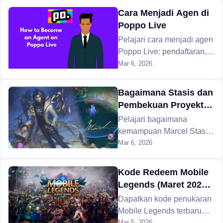
bagaimana cara
Cara Menjadi Agen di
mengklaim Bingkai Avatar
Poppo Live
dan Efek Jejak baru
Pelajari cara menjadi agen
sebelum bulan berakhir.
Poppo Live: pendaftaran,
verifikasi, level agensi,
Mar 6, 2026
komisi, dan mengelola host
melalui konsol agensi.
Bagaimana Stasis dan
Pembekuan Proyektil
Marcel Mengubah
Pelajari bagaimana
Dinamika Pertarungan
kemampuan Marcel Stasis
Tim di MLBB
dan Projectile Freezing di
Mar 6, 2026
MLBB dapat menangkal
komposisi tim yang
Kode Redeem Mobile
mengandalkan damage
Legends (Maret 2026):
besar, mengganggu
Berlian, Skin, dan
Dapatkan kode penukaran
ultimate lawan, dan
Hadiah Gratis
Mobile Legends terbaru
mendefinisikan ulang
untuk Maret 2026. Buka
Mar 5, 2026