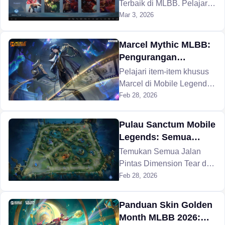
Link Baru di Mobile
Terbaik di MLBB. Pelajari
Legends
cara memaksimalkan Buff
Mar 3, 2026
Pasif Soul Link yang Baru
dan hindari kesalahan
Marcel Mythic MLBB:
umum.
Pengurangan
Cooldown vs.
Pelajari item-item khusus
Penetrasi Sihir
Marcel di Mobile Legends
Mythic Rank, penyesuaian
Feb 28, 2026
gaya bermain, dan stat
mana yang mendominasi
Pulau Sanctum Mobile
meta peringkat tinggi tahun
Legends: Semua
2026.
Jalan Pintas
Temukan Semua Jalan
Dimension Tear &
Pintas Dimension Tear dan
Rute Gank
Rute Gank di Sanctum
Feb 28, 2026
Island Mobile Legends
Saat Ini.
Panduan Skin Golden
Month MLBB 2026: