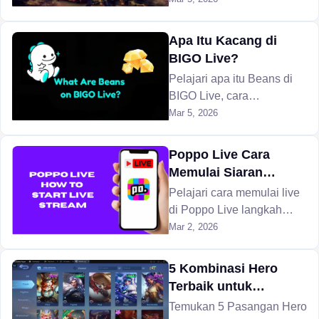
strategi penempatan
Diamond, skin, poin
posisi.
pertempuran, dan hadiah
Apa Itu Kacang di
eksklusif dalam game
BIGO Live?
secara gratis.
Pelajari apa itu Beans di
BIGO Live, cara
mendapatkannya, nilainya
Mar 5, 2026
dalam USD, batas
penarikan, dan cara
Poppo Live Cara
mengubahnya menjadi
Memulai Siaran
uang tunai pada 2026.
Langsung
Pelajari cara memulai live
di Poppo Live langkah
demi langkah—verifikasi
Mar 2, 2026
akun, autentikasi wajah,
syarat level, jenis siaran,
5 Kombinasi Hero
dan cara mendapat hadiah
Terbaik untuk
sebagai host baru.
Memaksimalkan Soul
Temukan 5 Pasangan Hero