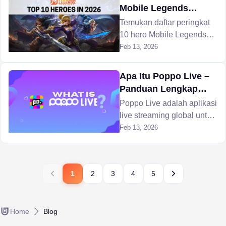
terkuatnya.
Mobile Legends
Teratas (Februari
Temukan daftar peringkat
2026)
10 hero Mobile Legends
terbaik untuk Februari
Feb 13, 2026
2026. Naikkan peringkat
dengan cepat bersama
Apa Itu Poppo Live –
Sora, Zetian, dan Yi Sun-
Panduan Lengkap
shin.
untuk Pemula
Poppo Live adalah aplikasi
live streaming global untuk
siaran, mengobrol, dan
Feb 13, 2026
menghasilkan uang lewat
hadiah virtual. Pelajari cara
kerjanya dan cara kreator
1
2
3
4
5
menghasilkan uang.
Home
Blog