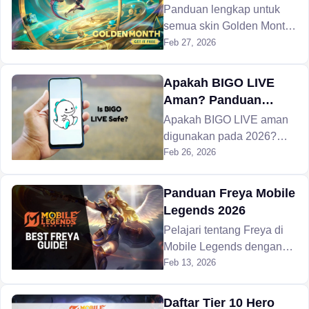
Statistik, Efek & Cara
Panduan lengkap untuk
Mendapatkannya
semua skin Golden Month
MLBB di tahun 2026, seri
Feb 27, 2026
Eternal Season, statistik,
efek, dan cara
Apakah BIGO LIVE
mengklaimnya secara
Aman? Panduan
gratis.
Keamanan Lengkap
Apakah BIGO LIVE aman
untuk Pengguna
digunakan pada 2026?
Pelajari risiko nyata,
Feb 26, 2026
penipuan, masalah privasi,
dan fitur moderasi untuk
Panduan Freya Mobile
menilai keamanannya bagi
Legends 2026
orang dewasa dan anak-
Pelajari tentang Freya di
anak.
Mobile Legends dengan
item build terbaik, set
Feb 13, 2026
emblem, strategi lane, dan
cara melawan musuh
Daftar Tier 10 Hero