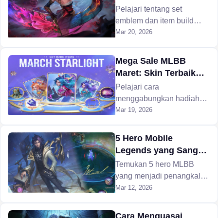
kombo penangkal proyektil
dan Emblem Terbaik
Pelajari tentang set
terbaik.
untuk Hero ke-133
emblem dan item build
terbaik untuk Hirara di
Mar 20, 2026
MLBB agar dapat
mendominasi jalur tengah
Mega Sale MLBB
sebelum peluncuran
Maret: Skin Terbaik
global.
untuk Dibeli dengan 1
Pelajari cara
Diamond Promo
menggabungkan hadiah
tugas harian dan bonus isi
Mar 19, 2026
ulang untuk mendapatkan
skin dengan nilai tertinggi
5 Hero Mobile
sebelum Mega Sale MLBB
Legends yang Sangat
Maret berakhir pada 24
Ampuh untuk
Temukan 5 hero MLBB
Maret 2026.
Mengatasi Marcel
yang menjadi penangkal
ampuh Marcel dengan
Mar 12, 2026
menembus medan
pertahanannya, dan
Cara Menguasai