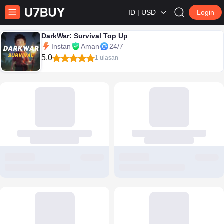
ID | USD
Login
DarkWar: Survival Top Up
Instan
Aman
24/7
5.0
1 ulasan