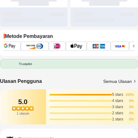
Metode Pembayaran
Trustpilot
Ulasan Pengguna
Semua Ulasan
5 stars
100%
5.0
4 stars
0%
3 stars
0%
2 stars
0%
1 ulasan
1 stars
0%