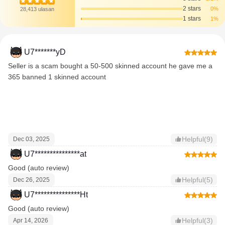
2 stars
0%
28,413 ulasan
1 stars
1%
U7*******yD
Seller is a scam bought a 50-500 skinned account he gave me a
365 banned 1 skinned account
Helpful(9)
Dec 03, 2025
U7***************at
Good (auto review)
Helpful(5)
Dec 26, 2025
U7***************Ht
Good (auto review)
Helpful(3)
Apr 14, 2026