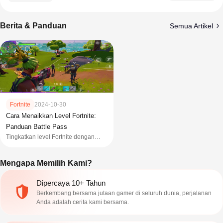
Berita & Panduan
Semua Artikel
Fortnite
2024-10-30
Cara Menaikkan Level Fortnite:
Panduan Battle Pass
Tingkatkan level Fortnite dengan
cepat! Ikuti panduan lengkap Fortnite
Battle Pass, termasuk misi, Ranked
Mengapa Memilih Kami?
mode, dan cara farming XP. Top up
Fortnite U7BUY.
Dipercaya 10+ Tahun
Berkembang bersama jutaan gamer di seluruh dunia, perjalanan
Anda adalah cerita kami bersama.