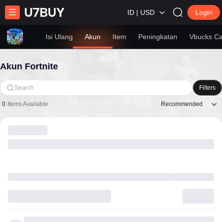
ID | USD
Login
Isi Ulang
Akun
Item
Peningkatan
Vbucks C
Akun Fortnite
Search
Filters
Recommended
0
Items Available