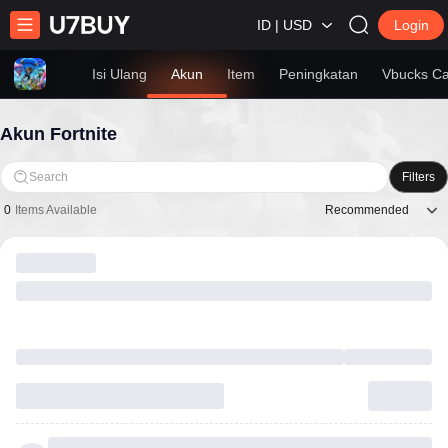
ID | USD
Login
Isi Ulang
Akun
Item
Peningkatan
Vbucks C
Akun Fortnite
Search
Filters
Recommended
0
Items Available