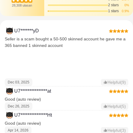
2 stars
0%
28,308 ulasan
1 stars
0.9%
U7*******yD
Seller is a scam bought a 50-500 skinned account he gave me a
365 banned 1 skinned account
Helpful(9)
Dec 03, 2025
U7***************at
Good (auto review)
Helpful(5)
Dec 26, 2025
U7***************Ht
Good (auto review)
Helpful(3)
Apr 14, 2026