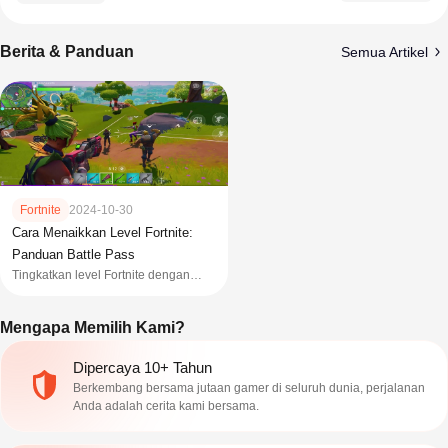
Berita & Panduan
Semua Artikel
Fortnite
2024-10-30
Cara Menaikkan Level Fortnite:
Panduan Battle Pass
Tingkatkan level Fortnite dengan
cepat! Ikuti panduan lengkap Fortnite
Battle Pass, termasuk misi, Ranked
Mengapa Memilih Kami?
mode, dan cara farming XP. Top up
Fortnite U7BUY.
Dipercaya 10+ Tahun
Berkembang bersama jutaan gamer di seluruh dunia, perjalanan
Anda adalah cerita kami bersama.