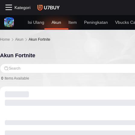
Kategori
Isi Ulang
Akun
Item
Peningkatan
Vbucks C
Home
Akun
Akun Fortnite
Akun Fortnite
Search
0
Items Available