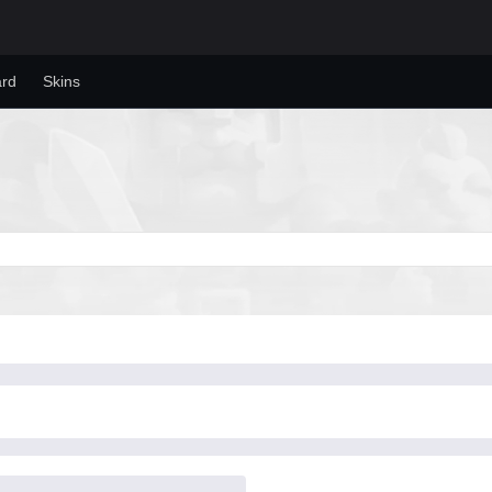
ard
Skins