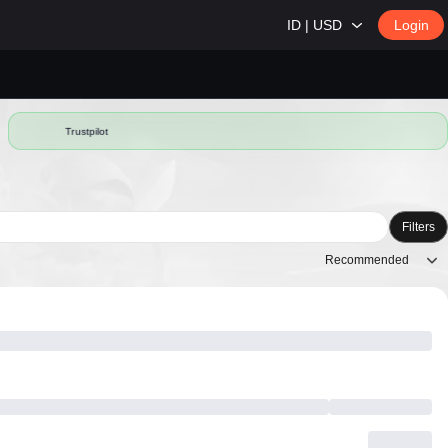
ID | USD
Login
Trustpilot
Filters
Recommended