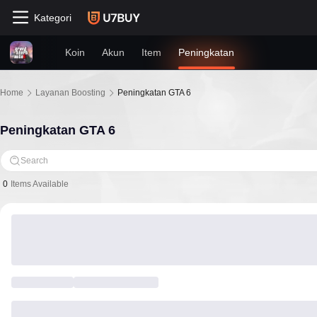
Kategori
Koin
Akun
Item
Peningkatan
Home
Layanan Boosting
Peningkatan GTA 6
Peningkatan GTA 6
Search
0
Items Available