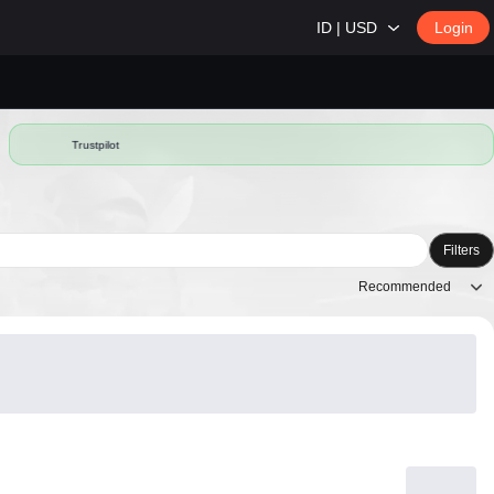
ID | USD
Login
Trustpilot
Filters
Recommended