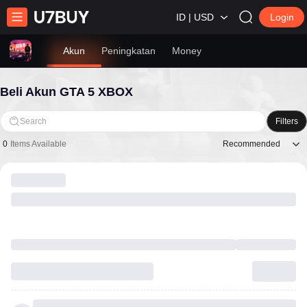
ID | USD
Login
Akun
Peningkatan
Money
Beli Akun GTA 5 XBOX
Search
Filters
Recommended
0
Items Available