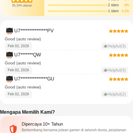
2 stars
0%
35,344 ulasan
1 stars
0.2%
U7***************PV
Good (auto review)
Helpful(3)
Feb 02, 2026
U7*******QW
Good (auto review)
Helpful(3)
Feb 02, 2026
U7***************GU
Good (auto review)
Helpful(2)
Feb 02, 2026
Mengapa Memilih Kami?
Dipercaya 10+ Tahun
Berkembang bersama jutaan gamer di seluruh dunia, perjalanan