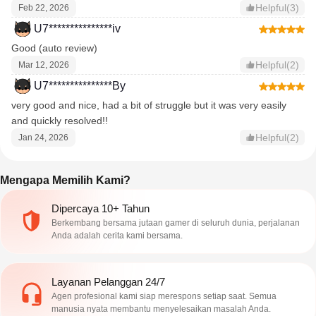
Helpful(3)
Feb 22, 2026
U7***************iv
Good (auto review)
Helpful(2)
Mar 12, 2026
U7***************By
very good and nice, had a bit of struggle but it was very easily
and quickly resolved!!
Helpful(2)
Jan 24, 2026
Mengapa Memilih Kami?
Dipercaya 10+ Tahun
Berkembang bersama jutaan gamer di seluruh dunia, perjalanan
Anda adalah cerita kami bersama.
Layanan Pelanggan 24/7
Agen profesional kami siap merespons setiap saat. Semua
manusia nyata membantu menyelesaikan masalah Anda.