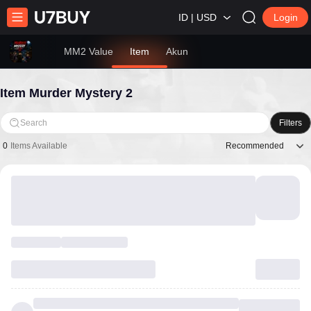
ID | USD
Login
MM2 Value
Item
Akun
Item Murder Mystery 2
Search
Filters
Recommended
0
Items Available