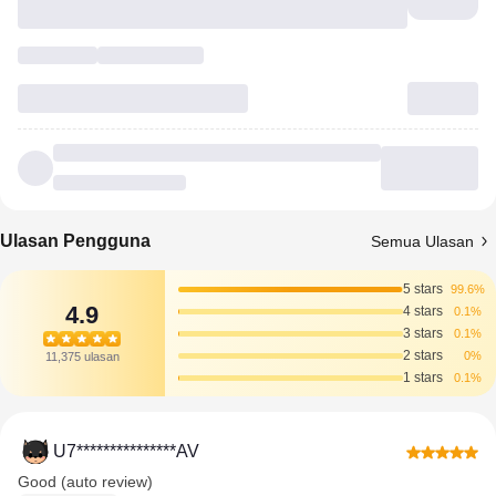
Ulasan Pengguna
Semua Ulasan
5 stars
99.6%
4.9
4 stars
0.1%
3 stars
0.1%
2 stars
0%
11,375 ulasan
1 stars
0.1%
U7***************AV
Good (auto review)