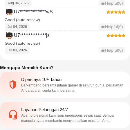
Helpful(0)
Aug 04, 2026
U7***************wS
Good (auto review)
Helpful(0)
Jul 04, 2026
U7***************jz
Good (auto review)
Helpful(0)
Jul 03, 2026
Mengapa Memilih Kami?
Dipercaya 10+ Tahun
Berkembang bersama jutaan gamer di seluruh dunia, perjalanan
Anda adalah cerita kami bersama.
Layanan Pelanggan 24/7
Agen profesional kami siap merespons setiap saat. Semua
manusia nyata membantu menyelesaikan masalah Anda.