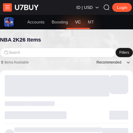
ID | USD
Login
Accounts
Boosting
VC
MT
NBA 2K26 Items
Search
Filters
Recommended
0
Items Available