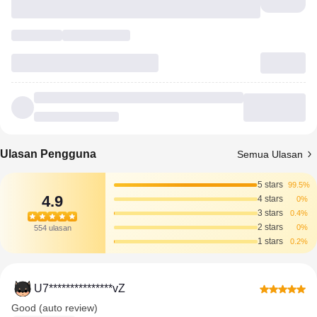
Ulasan Pengguna
Semua Ulasan
5 stars
99.5%
4.9
4 stars
0%
3 stars
0.4%
2 stars
0%
554 ulasan
1 stars
0.2%
U7***************vZ
Good (auto review)