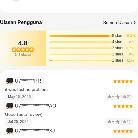
Ulasan Pengguna
Semua Ulasan
5 stars
95.3%
4.8
4 stars
0%
3 stars
0.7%
2 stars
0%
148 ulasan
1 stars
4.1%
U7*******PR
it was fast no problem
Helpful(2)
May 15, 2026
U7***************AO
Good (auto review)
Helpful(1)
Jul 25, 2026
U7***************XJ