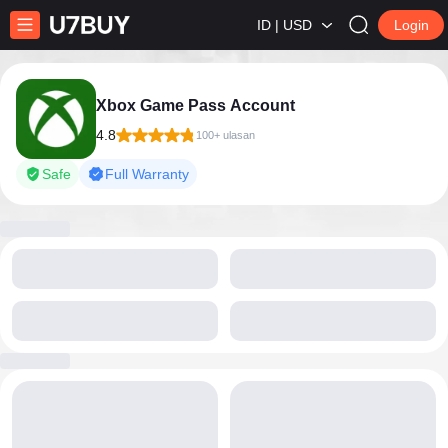
ID | USD
Login
Xbox Game Pass Account
4.8
100+ ulasan
Safe
Full Warranty