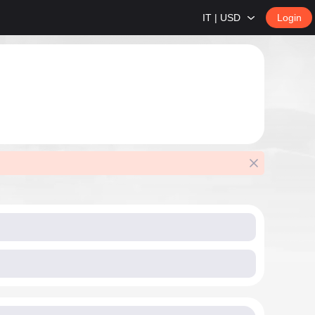
IT | USD
Login