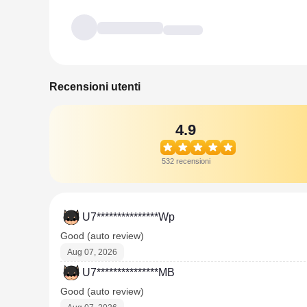
Recensioni utenti
4.9
532 recensioni
U7***************Wp
Good (auto review)
Aug 07, 2026
U7***************MB
Good (auto review)