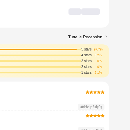
Tutte le Recensioni
5 stars
97.7%
4 stars
0.2%
3 stars
0%
2 stars
0%
1 stars
2.1%
Helpful(0)