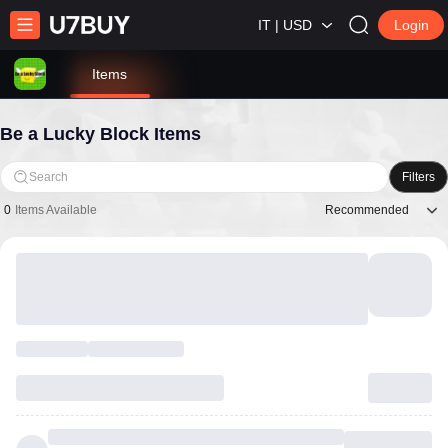
IT | USD
Login
Items
Be a Lucky Block Items
Search
Filters
Recommended
0
Items Available