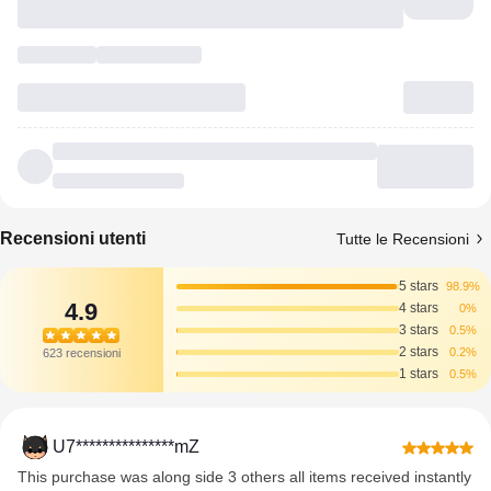
Recensioni utenti
Tutte le Recensioni
5 stars
98.9%
4.9
4 stars
0%
3 stars
0.5%
2 stars
0.2%
623 recensioni
1 stars
0.5%
U7***************mZ
This purchase was along side 3 others all items received instantly