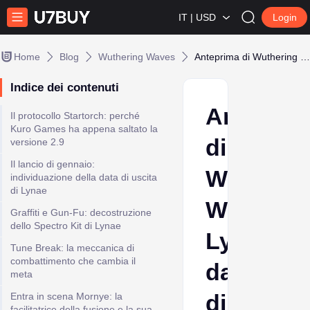
IT | USD
Login
Home
Blog
Wuthering Waves
Anteprima di Wuthering Waves Lynae: data di uscita, pausa e trama
Indice dei contenuti
Anteprim
Il protocollo Startorch: perché
Kuro Games ha appena saltato la
di
versione 2.9
Il lancio di gennaio:
Wutherin
individuazione della data di uscita
di Lynae
Waves
Graffiti e Gun-Fu: decostruzione
dello Spectro Kit di Lynae
Lynae:
Tune Break: la meccanica di
combattimento che cambia il
data
meta
di
Entra in scena Mornye: la
facilitatrice della fusione e la sua