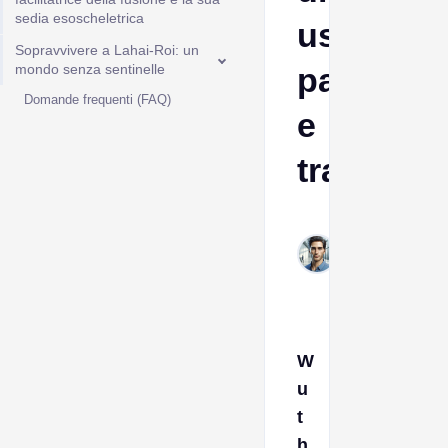
sedia esoscheletrica
uscita,
Sopravvivere a Lahai-Roi: un
mondo senza sentinelle
pausa
Domande frequenti (FAQ)
e
trama
Italo
Dec
31,
2025
W
u
t
h