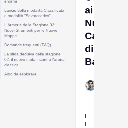
enormi
ai
Lancio della modalità Classificata
e modalità "Sovraccarico"
Nuovi
L'Armeria della Stagione 02:
Nuovi Strumenti per le Nuove
Campi
Mappe
Domande frequenti (FAQ)
di
La sfida decisiva della stagione
Battaglia
02: il nuovo meta incontra l'arena
classica
Altro da esplorare
Italo
Feb
9,
2026
I
l