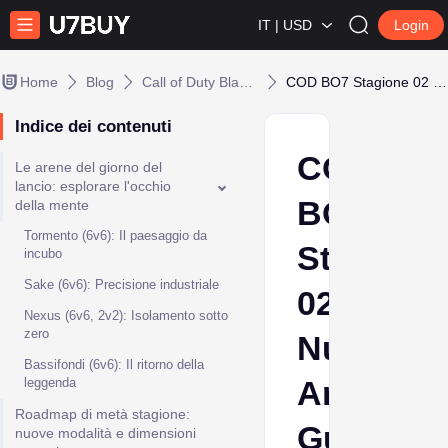
IT | USD
Login
Home
Blog
Call of Duty Black Ops 7
COD BO7 Stagione 02 Nuove Arene: Guida ai Nuovi Campi di Battaglia
Indice dei contenuti
COD
Le arene del giorno del
lancio: esplorare l'occhio
BO7
della mente
Tormento (6v6): Il paesaggio da
Stagione
incubo
Sake (6v6): Precisione industriale
02
Nexus (6v6, 2v2): Isolamento sotto
zero
Nuove
Bassifondi (6v6): Il ritorno della
Arene:
leggenda
Roadmap di metà stagione:
Guida
nuove modalità e dimensioni