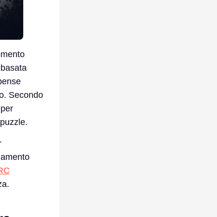
momento
 basata
mpense
ito. Secondo
 per
 puzzle.
r
inamento
ARC
za.