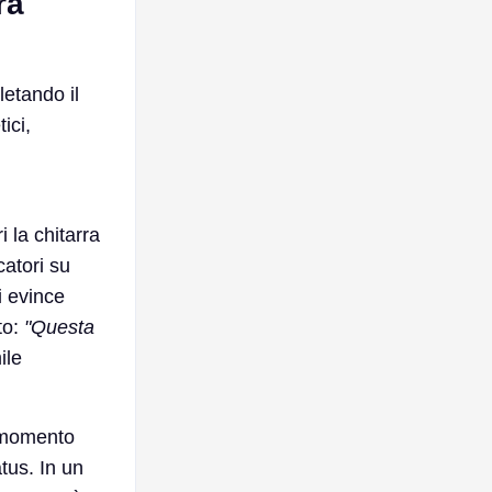
ra
letando il
ici,
 la chitarra
catori su
i evince
to:
"Questa
ile
 momento
tus. In un