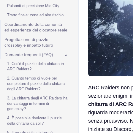
Pulsanti di precisione Mid-City
Tratto finale: zona ad alto rischio
Coordinamento della comunità
ed esperienza del giocatore reale
Progettazione di puzzle,
crossplay e impatto futuro
Domande frequenti (FAQ)
1. Cos'è il puzzle della chitarra in
ARC Raiders?
2. Quanto tempo ci vuole per
completare il puzzle della chitarra
ARC Raiders non pr
degli ARC Raiders?
sezionare enigmi in
3. La chitarra degli ARC Raiders ha
chitarra di ARC R
dei vantaggi in termini di
gameplay?
riguarda moderazio
4. È possibile risolvere il puzzle
senza preavviso. N
della chitarra da soli?
iniziate su Discor
5. Il puzzle della chitarra è