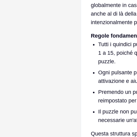
globalmente in caso
anche al di là del
intenzionalmente p
Regole fondament
Tutti i quindic
1 a 15, poiché 
puzzle.
Ogni pulsante p
attivazione e ai
Premendo un pul
reimpostato per 
Il puzzle non pu
necessarie un'at
Questa struttura sp