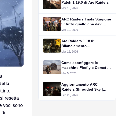
Patch 1.19.0 di Arc Raiders
Mar 16, 2026
ARC Raiders Trials Stagione
3: tutto quello che devi
sapere
Mar 12, 2026
Arc Raiders 1.18.0:
Bilanciamento
Combattimento e Fix
Mar 12, 2026
Sistema
Come sconfiggere le
macchine Firefly e Comet in
Arc Raiders
Mar 5, 2026
 a
della
Aggiornamento ARC
Raiders Shrouded Sky |
ttino;
Note sulla patch 1.17.0
Feb 26, 2026
i resetta
e voci sono
 di