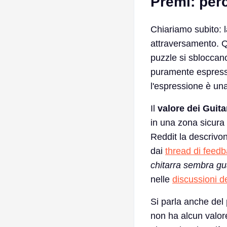
Premi: perc
Chiariamo subito: l
attraversamento. Q
puzzle si sbloccano
puramente espressi
l'espressione è una
Il
valore dei Guita
in una zona sicura 
Reddit la descrivon
dai
thread di feedb
chitarra sembra gu
nelle
discussioni d
Si parla anche del
non ha alcun valore