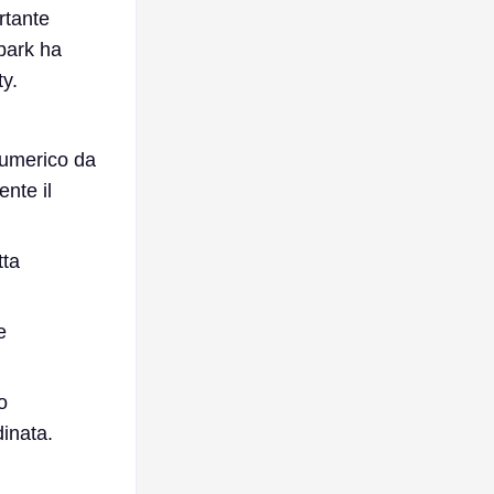
rtante
bark ha
y.
numerico da
nte il
tta
e
o
dinata.