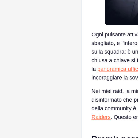
Ogni pulsante atti
sbagliato, e l'int
sulla squadra; è u
chiusa a chiave si 
la
panoramica uffi
incoraggiare la sov
Nei miei raid, la 
disinformato che p
della community è
Raiders
. Questo e