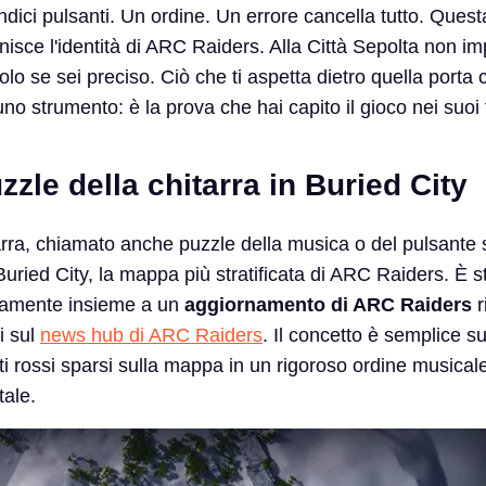
ici pulsanti. Un ordine. Un errore cancella tutto. Questa
nisce l'identità di ARC Raiders. Alla Città Sepolta non im
lo se sei preciso. Ciò che ti aspetta dietro quella porta 
no strumento: è la prova che hai capito il gioco nei suoi 
uzzle della chitarra in Buried City
tarra, chiamato anche puzzle della musica o del pulsante 
 Buried City, la mappa più stratificata di ARC Raiders. È s
osamente insieme a un
aggiornamento di ARC Raiders
r
li sul
news hub di ARC Raiders
. Il concetto è semplice su
i rossi sparsi sulla mappa in un rigoroso ordine musical
tale.