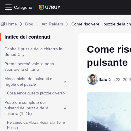
Categorie
Home
Blog
Arc Raiders
Come risolvere il puzzle della c
Indice dei contenuti
Come riso
Capire il puzzle della chitarra in
Buried City
pulsante
Premi: perché vale la pena
suonare la chitarra
Meccaniche dei pulsanti e
Italo
Dec 23, 202
regole del puzzle
Cosa rende questo puzzle diverso
Posizioni complete dei
pulsanti del puzzle della
chitarra (1–15)
Percorso da Plaza Rosa alla Torre
Rossa