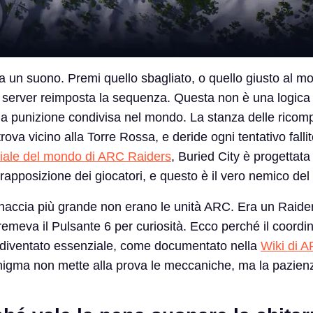
va un suono. Premi quello sbagliato, o quello giusto al 
ero server reimposta la sequenza. Questa non è una logica
na punizione condivisa nel mondo. La stanza delle rico
trova vicino alla Torre Rossa, e deride ogni tentativo fall
ciale del mondo di ARC Raiders
, Buried City è progettata
rapposizione dei giocatori, e questo è il vero nemico del
minaccia più grande non erano le unità ARC. Era un Raide
remeva il Pulsante 6 per curiosità. Ecco perché il coord
 diventato essenziale, come documentato nella
Wiki di 
nigma non mette alla prova le meccaniche, ma la pazien