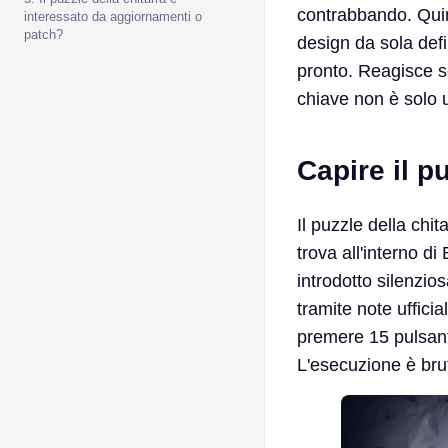
contrabbando. Quind
interessato da aggiornamenti o
patch?
design da sola defi
pronto. Reagisce so
chiave non è solo u
Capire il p
Il puzzle della chi
trova all'interno di
introdotto silenzi
tramite note ufficia
premere 15 pulsant
L'esecuzione è bru