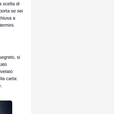
 scelta di
porta se sei
chiusa a
termini.
segreto, si
tato
ivelato
lla carta:
e.