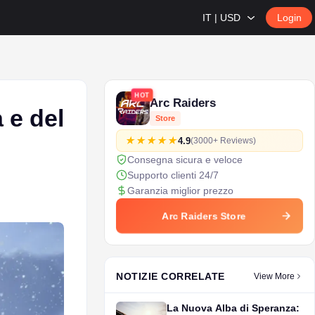
IT | USD
Login
HOT
Arc Raiders
 e del
Store
4.9
(3000+ Reviews)
Consegna sicura e veloce
Supporto clienti 24/7
Garanzia miglior prezzo
Arc Raiders Store
NOTIZIE CORRELATE
View More
La Nuova Alba di Speranza: