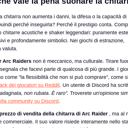
hé vale la pena suonare la chitar
a chitarra non aumenta i danni, la difesa o la capacità di
uindi perché inseguirla? Perché il prestigio conta. Comp
 chitarre acustiche e shaker leggendari: puramente estet
vi e profondamente simbolici. Nei giochi di estrazione,
 valuta.
r Arc Raiders
non è meccanico, ma culturale. Tirare fuori
segnala che facevi parte di qualcosa di più grande. I gio
o come "la flessibilità che non si può comprare", come s
ack dei giocatori su Reddit
. Un utente di Discord ha scrit
adagnata, non rubata. È raro".
Troverete un'opinione sim
ella community su Discord
.
prezzo di vendita della chitarra di Arc Raider
, ma al
 commerciale. Il suo valore risiede interamente nello sta