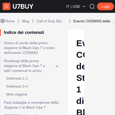
IT | USD
Login
Home
Blog
Call of Duty Black Ops 7
Evento CODMAS della Stagione 1 di Black Ops 7
Indice dei contenuti
Evento
Orario di uscita della prima
stagione di Black Ops 7 e inizio
CODMA
dell'evento CODMAS
Roadmap della prima
della
stagione di Black Ops 7 e
tutti i contenuti in arrivo
Stagione
Settimana 1–2
Settimana 3–4
1
Metà stagione
di
Pass battaglia e ricompense della
Stagione 1 di Black Ops 7
Black