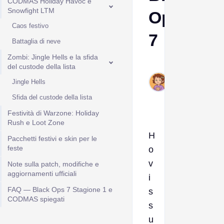
CODMAS Holiday Havoc e
Snowfight LTM
Ops
Caos festivo
7
Battaglia di neve
Zombi: Jingle Hells e la sfida
Ava
del custode della lista
Dec
Jingle Hells
19,
Sfida del custode della lista
2025
Festività di Warzone: Holiday
Rush e Loot Zone
H
Pacchetti festivi e skin per le
feste
o
v
Note sulla patch, modifiche e
aggiornamenti ufficiali
i
FAQ — Black Ops 7 Stagione 1 e
s
CODMAS spiegati
s
u