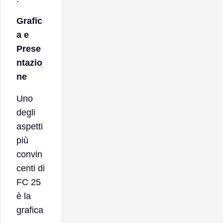
Grafic
a e
Prese
ntazio
ne
Uno
degli
aspetti
più
convin
centi di
FC 25
è la
grafica