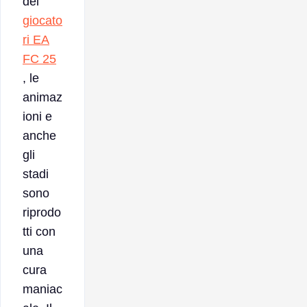
dei
giocato
ri EA
FC 25
, le
animaz
ioni e
anche
gli
stadi
sono
riprodo
tti con
una
cura
maniac