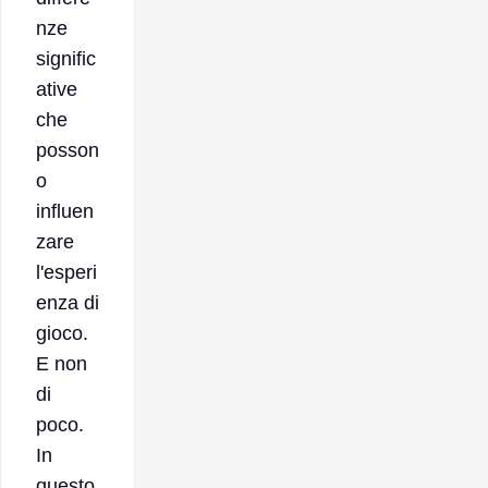
nze
signific
ative
che
posson
o
influen
zare
l'esperi
enza di
gioco.
E non
di
poco.
In
questo