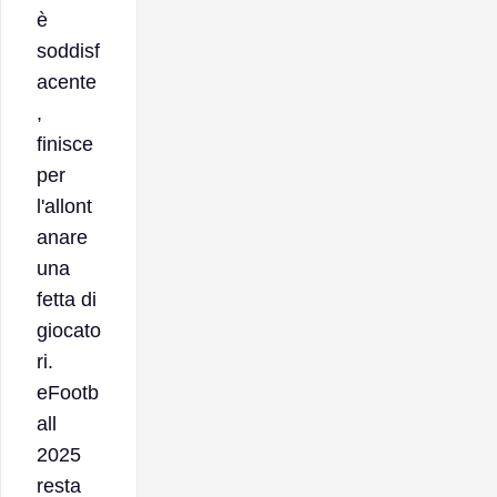
è
soddisf
acente
,
finisce
per
l'allont
anare
una
fetta di
giocato
ri.
eFootb
all
2025
resta