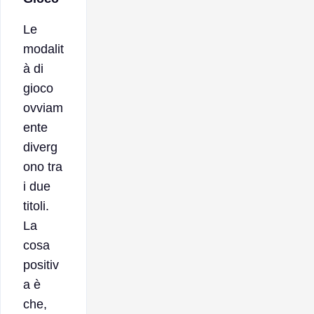
Le
modalit
à di
gioco
ovviam
ente
diverg
ono tra
i due
titoli.
La
cosa
positiv
a è
che,