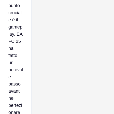
punto
crucial
e è il
gamep
lay. EA
FC 25
ha
fatto
un
notevol
e
passo
avanti
nel
perfezi
onare