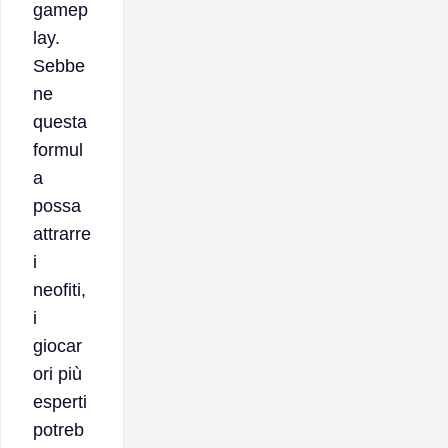
gamep
lay.
Sebbe
ne
questa
formul
a
possa
attrarre
i
neofiti,
i
giocar
ori più
esperti
potreb