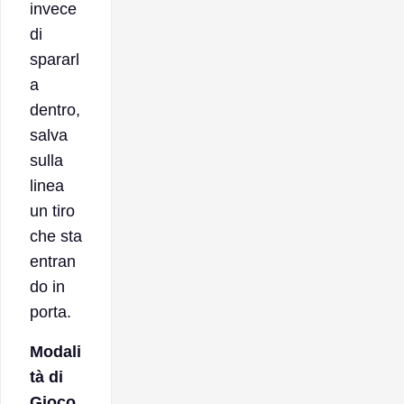
invece
di
spararl
a
dentro,
salva
sulla
linea
un tiro
che sta
entran
do in
porta.
Modali
tà di
Gioco