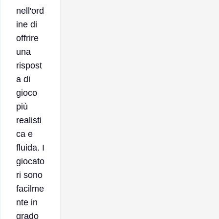
nell'ord
ine di
offrire
una
rispost
a di
gioco
più
realisti
ca e
fluida. I
giocato
ri sono
facilme
nte in
grado