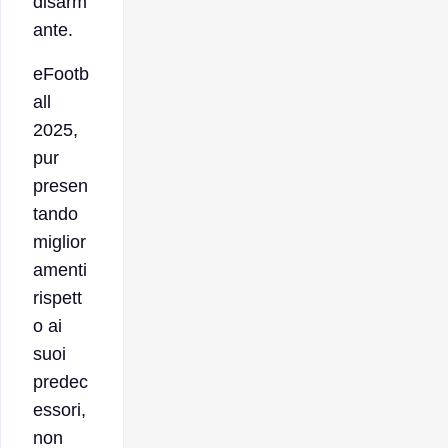
disarm
ante.
eFootb
all
2025,
pur
presen
tando
miglior
amenti
rispett
o ai
suoi
predec
essori,
non