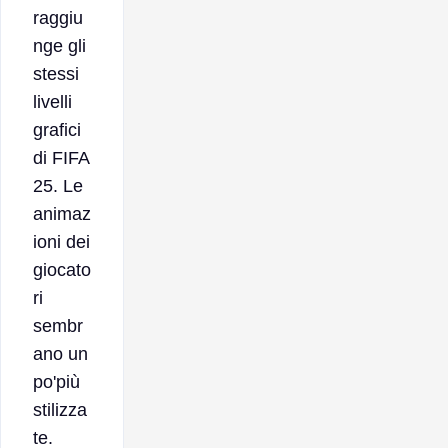
raggiu
nge gli
stessi
livelli
grafici
di FIFA
25. Le
animaz
ioni dei
giocato
ri
sembr
ano un
po'più
stilizza
te.