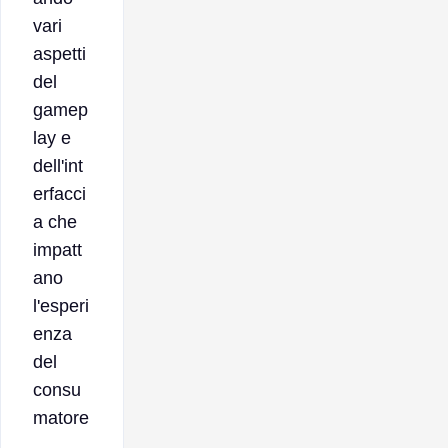
vari
aspetti
del
gamep
lay e
dell'int
erfacci
a che
impatt
ano
l'esperi
enza
del
consu
matore
.