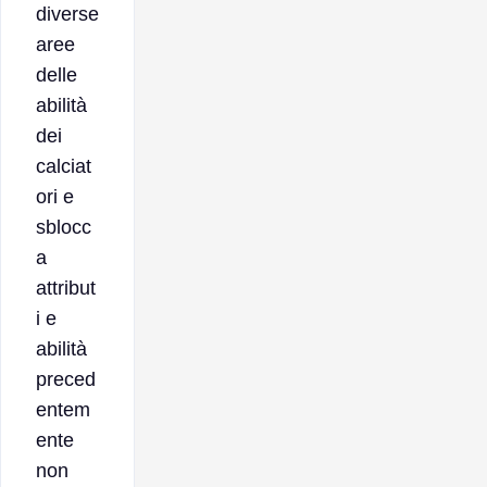
diverse
aree
delle
abilità
dei
calciat
ori e
sblocc
a
attribut
i e
abilità
preced
entem
ente
non