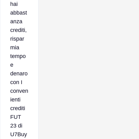
hai
abbast
anza
crediti,
rispar
mia
tempo
e
denaro
con I
conven
ienti
crediti
FUT
23 di
U7Buy