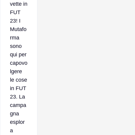
vette in
FUT
23! I
Mutafo
rma
sono
qui per
capovo
lgere
le cose
in FUT
23. La
campa
gna
esplor
a