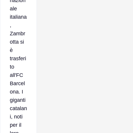
nazion
ale
italiana
,
Zambr
otta si
è
trasferi
to
all'FC
Barcel
ona. I
giganti
catalan
i, noti
per il