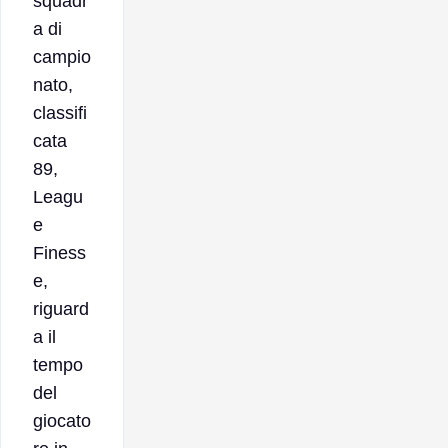
squadr
a di
campio
nato,
classifi
cata
89,
Leagu
e
Finess
e,
riguard
a il
tempo
del
giocato