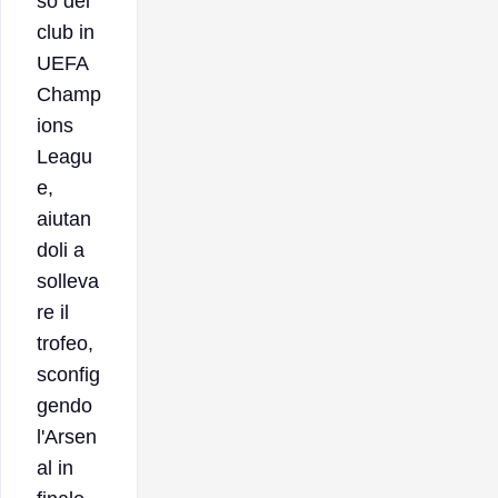
so del
club in
UEFA
Champ
ions
Leagu
e,
aiutan
doli a
solleva
re il
trofeo,
sconfig
gendo
l'Arsen
al in