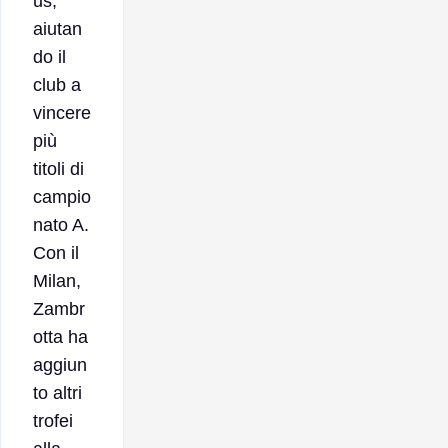
us,
aiutan
do il
club a
vincere
più
titoli di
campio
nato A.
Con il
Milan,
Zambr
otta ha
aggiun
to altri
trofei