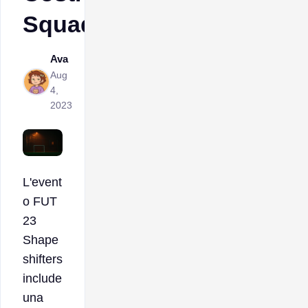
Squadra
Ava
Aug
4,
2023
L'event
o FUT
23
Shape
shifters
include
una