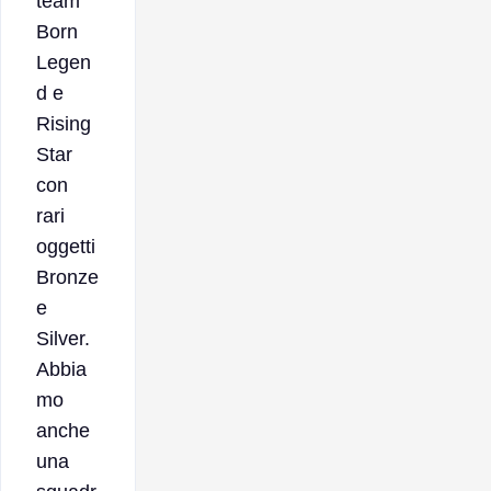
team
Born
Legen
d e
Rising
Star
con
rari
oggetti
Bronze
e
Silver.
Abbia
mo
anche
una