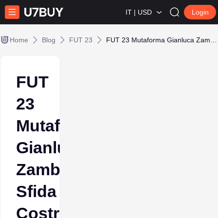
IT | USD
Login
Home
Blog
FUT 23
FUT 23 Mutaforma Gianluca Zambrotta Sfida Costruzione Squadra
FUT
23
Mutaforma
Gianluca
Zambrotta
Sfida
Costruzione