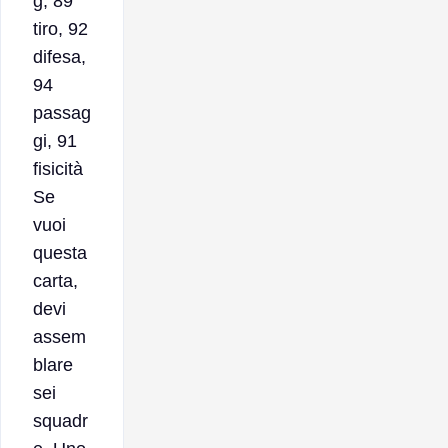
g, 89
tiro, 92
difesa,
94
passag
gi, 91
fisicità
Se
vuoi
questa
carta,
devi
assem
blare
sei
squadr