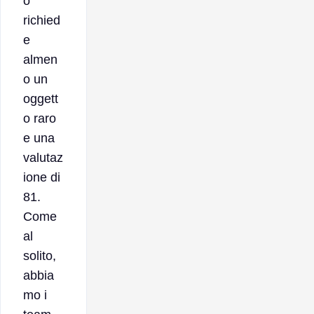
o
richied
e
almen
o un
oggett
o raro
e una
valutaz
ione di
81.
Come
al
solito,
abbia
mo i