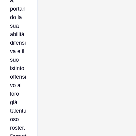
a,
portan
do la
sua
abilità
difensi
va e il
suo
istinto
offensi
vo al
loro
già
talentu
oso
roster.