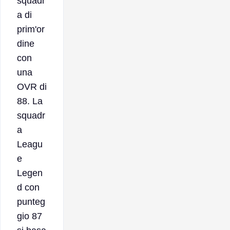
squadr
a di
prim'or
dine
con
una
OVR di
88. La
squadr
a
Leagu
e
Legen
d con
punteg
gio 87