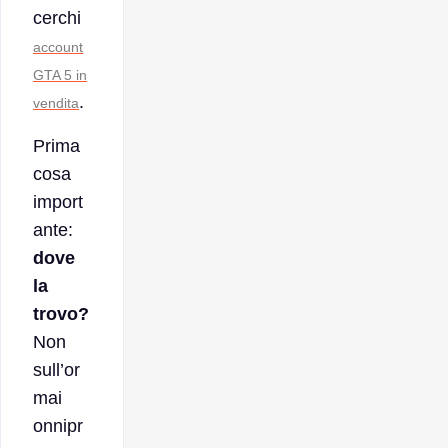
cerchi
account
GTA 5 in
.
vendita
Prima
cosa
import
ante:
dove
la
trovo?
Non
sull’or
mai
onnipr