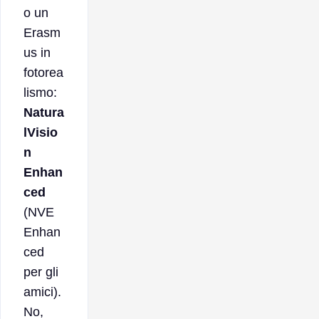
o un
Erasm
us in
fotorea
lismo:
Natura
lVisio
n
Enhan
ced
(NVE
Enhan
ced
per gli
amici).
No,