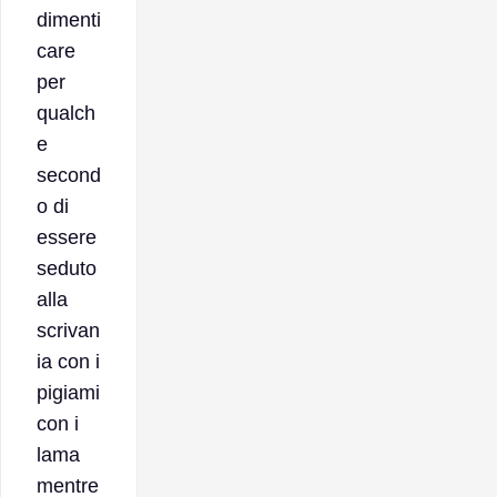
dimenti
care
per
qualch
e
second
o di
essere
seduto
alla
scrivan
ia con i
pigiami
con i
lama
mentre