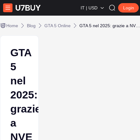
IT | USD
Login
Home
Blog
GTA 5 Online
GTA 5 nel 2025: grazie a NVE sembra un gioco appena uscito
GTA
5
nel
2025:
grazie
a
NVE