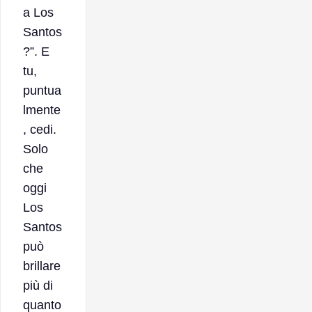
a Los
Santos
?”. E
tu,
puntua
lmente
, cedi.
Solo
che
oggi
Los
Santos
può
brillare
più di
quanto