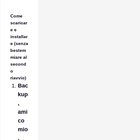
Come
scaricar
e e
installar
e (senza
bestem
miare al
second
o
riavvio)
Bac
kup
,
ami
co
mio
.