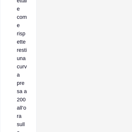
ettal
e
com
e
risp
ette
resti
una
curv
a
pre
sa a
200
all’o
ra
sull