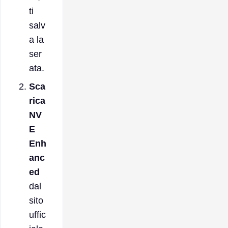
ti
salv
a la
ser
ata.
Sca
rica
NV
E
Enh
anc
ed
dal
sito
uffic