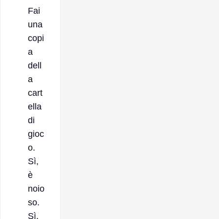
Fai
una
copi
a
dell
a
cart
ella
di
gioc
o.
Sì,
è
noio
so.
Sì,