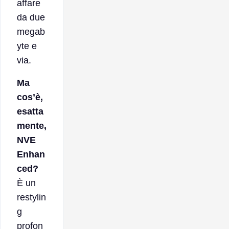
affare
da due
megab
yte e
via.
Ma
cos’è,
esatta
mente,
NVE
Enhan
ced?
È un
restylin
g
profon