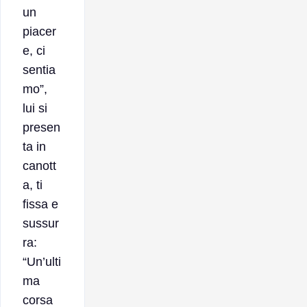
un
piacer
e, ci
sentia
mo”,
lui si
presen
ta in
canott
a, ti
fissa e
sussur
ra:
“Un’ulti
ma
corsa