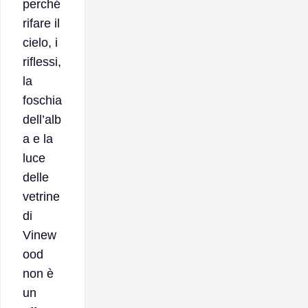
perché
rifare il
cielo, i
riflessi,
la
foschia
dell’alb
a e la
luce
delle
vetrine
di
Vinew
ood
non è
un