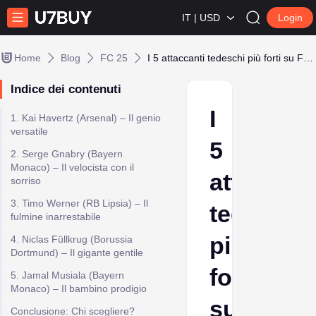
IT | USD
Login
Home
Blog
FC 25
I 5 attaccanti tedeschi più forti su FC 25
Indice dei contenuti
I
1. Kai Havertz (Arsenal) – Il genio
versatile
5
2. Serge Gnabry (Bayern
Monaco) – Il velocista con il
attaccant
sorriso
3. Timo Werner (RB Lipsia) – Il
tedeschi
fulmine inarrestabile
più
4. Niclas Füllkrug (Borussia
Dortmund) – Il gigante gentile
forti
5. Jamal Musiala (Bayern
Monaco) – Il bambino prodigio
su
Conclusione: Chi scegliere?