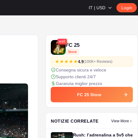
IT | USD
Login
HOT
FC 25
Store
4.9
(100K+ Reviews)
Consegna sicura e veloce
Supporto clienti 24/7
Garanzia miglior prezzo
FC 25 Store
NOTIZIE CORRELATE
View More
Rush: l’adrenalina a 5v5 che