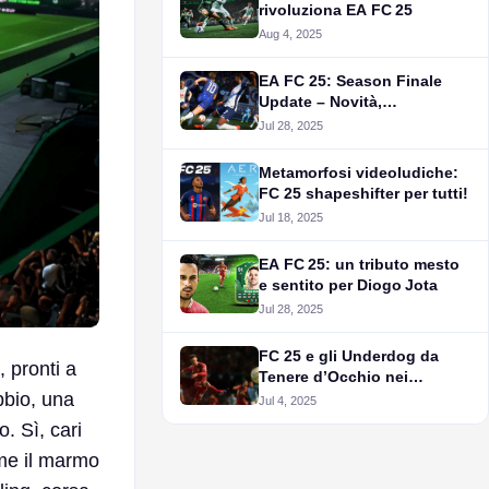
rivoluziona EA FC 25
Aug 4, 2025
EA FC 25: Season Finale
Update – Novità,
Bilanciamenti e Futuro
Jul 28, 2025
Metamorfosi videoludiche:
FC 25 shapeshifter per tutti!
Jul 18, 2025
EA FC 25: un tributo mesto
e sentito per Diogo Jota
Jul 28, 2025
FC 25 e gli Underdog da
, pronti a
Tenere d’Occhio nei
bbio, una
Campionati Top d’Europa
Jul 4, 2025
. Sì, cari
ome il marmo