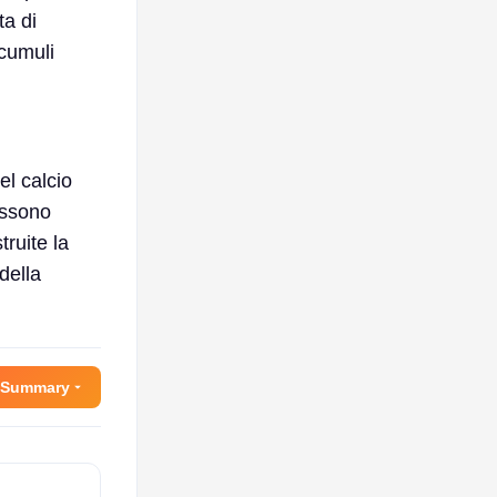
ta di
ccumuli
el calcio
ossono
ruite la
della
 Summary