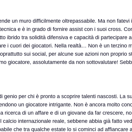
nde un muro difficilmente oltrepassabile. Ma non fatevi
cnica e è in grado di fornire assist con i suoi cross. Co
o ibrido tra solidità difensiva e capacità di partecipare al
re i cuori dei giocatori. Nella realtà… Non è un terzino m
attutto sui social, per alcune sue azioni non proprio str
ottimo giocatore, assolutamente da non sottovalutare! Seb
 genio per chi è pronto a scoprire talenti nascosti. La su
lo rendono un giocatore intrigante. Non è ancora molto con
la ricerca di un affare e di un giovane da far crescere, no
 calcio internazionale reale, sebbene abbia già fatto ve
abile che tra qualche estate lo si cominci ad affiancare