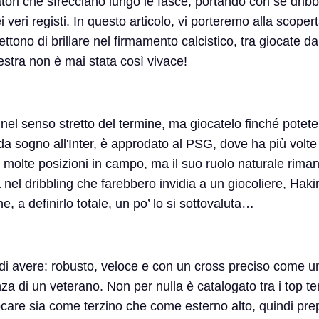
diatori che sfrecciano lungo le fasce, portando con sé dribb
veri registi. In questo articolo, vi porteremo alla scopert
mettono di brillare nel firmamento calcistico, tra giocate d
stra non è mai stata così vivace!
el senso stretto del termine, ma giocatelo finché potete! 
e da sogno all'Inter, è approdato al PSG, dove ha più volte 
 molte posizioni in campo, ma il suo ruolo naturale riman
à nel dribbling che farebbero invidia a un giocoliere, Hak
 a definirlo totale, un po’ lo si sottovaluta…
di avere: robusto, veloce e con un cross preciso come u
 di un veterano. Non per nulla è catalogato tra i top ter
ocare sia come terzino che come esterno alto, quindi pre