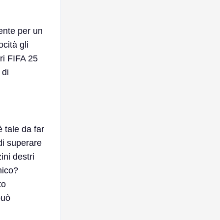
ente per un
cità gli
tri FIFA 25
 di
 tale da far
 di superare
ini destri
nico?
to
può