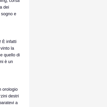
ling, corsa
a dei
a sogno e
È infatti
vinto la
e quello di
imi è un
n orologio
zini destri
paratevi a