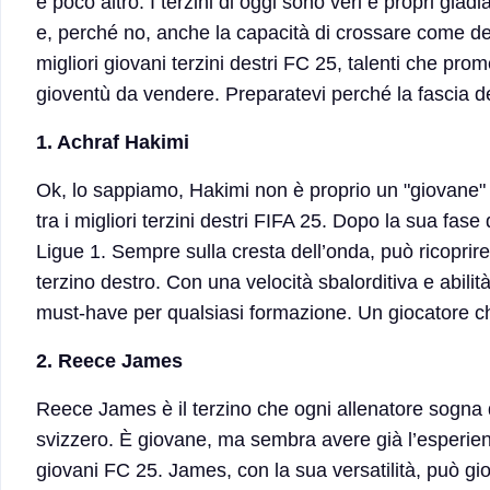
e poco altro. I terzini di oggi sono veri e propri gla
e, perché no, anche la capacità di crossare come dei 
migliori giovani terzini destri FC 25, talenti che pro
gioventù da vendere. Preparatevi perché la fascia de
1. Achraf Hakimi
Ok, lo sappiamo, Hakimi non è proprio un "giovane" n
tra i migliori terzini destri FIFA 25. Dopo la sua fas
Ligue 1. Sempre sulla cresta dell’onda, può ricoprire
terzino destro. Con una velocità sbalorditiva e abilit
must-have per qualsiasi formazione. Un giocatore che,
2. Reece James
Reece James è il terzino che ogni allenatore sogna 
svizzero. È giovane, ma sembra avere già l’esperienza
giovani FC 25. James, con la sua versatilità, può gi