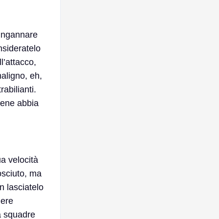
 ingannare
nsideratelo
l’attacco,
aligno, eh,
abilianti.
bene abbia
a velocità
osciuto, ma
n lasciatelo
dere
 a squadre