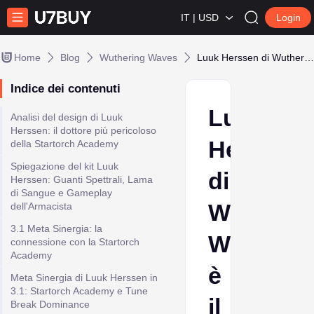
IT | USD
Login
Home
Blog
Wuthering Waves
Luuk Herssen di Wuthering Waves è il Meta King della Blood-Blade
Indice dei contenuti
Luuk
Analisi del design di Luuk
Herssen: il dottore più pericoloso
Herssen
della Startorch Academy
Spiegazione del kit Luuk
di
Herssen: Guanti Spettrali, Lama
di Sangue e Gameplay
Wutherin
dell'Armacista
3.1 Meta Sinergia: la
Waves
connessione con la Startorch
Academy
è
Meta Sinergia di Luuk Herssen in
3.1: Startorch Academy e Tune
il
Break Dominance