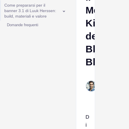
Come prepararsi per il
Meta
banner 3.1 di Luuk Herssen:
build, materiali e valore
King
Domande frequenti
della
Blood-
Blade
Italo
Jan
8,
2026
D
i