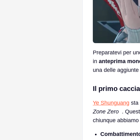
Preparatevi per un
in
anteprima mond
una delle aggiunte
Il primo cacci
Ye Shunguang
sta 
Zone Zero
. Questo
chiunque abbiamo v
Combattimento