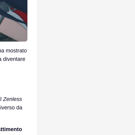
 ha mostrato
a diventare
i Zenless
diverso da
attimento