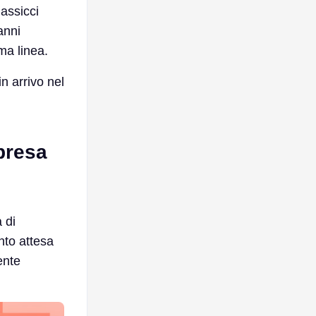
assicci
anni
ma linea.
 arrivo nel
 presa
 di
nto attesa
ente