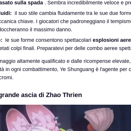
asato sulla spada
. Sembra incredibilmente veloce e pr
uidi:
il suo stile cambia fluidamente tra le sue due forme
canica chiave. I giocatori che padroneggiano il tempismo
loccheranno il massimo danno.
o:
le sue forme consentono spettacolari
esplosioni aer
etati colpi finali. Preparatevi per delle combo aeree spett
naggio altamente qualificato e dalle ricompense elevate,
ità in ogni combattimento, Ye Shunguang è l'agente per c
icromi.
grande ascia di Zhao Thrien