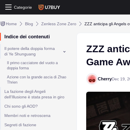
Categorie
Home
Blog
Zenless Zone Zero
ZZZ anticipa gli Angels 
Indice dei contenuti
ZZZ antic
Il potere della doppia forma
di Ye Shunguang
Game Aw
Il primo cacciatore del vuoto a
doppia forma
Azione con la grande ascia di Zhao
Cherry
Dec 19, 
Thrien
La fazione degli Angeli
dell'Illusione è stata presa in giro
Chi sono gli AOD?
Membri noti e retroscena
Segreti di fazione