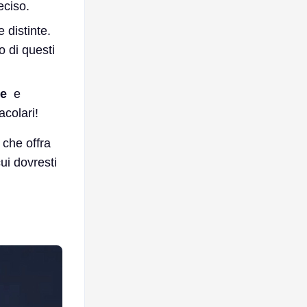
eciso.
 distinte.
 di questi
ee
e
acolari!
 che offra
ui dovresti