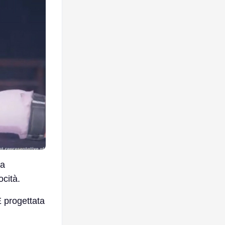
ma
ocità.
 progettata