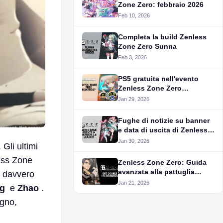
Zone Zero: febbraio 2026
Feb 10, 2026
Completa la build Zenless
Zone Zero Sunna
Feb 3, 2026
PS5 gratuita nell'evento
Zenless Zone Zero
Assembly Commission
Jan 29, 2026
Fughe di notizie su banner
e data di uscita di Zenless
Zone Zero 2.6
Jan 30, 2026
Gli ultimi
ess Zone
Zenless Zone Zero: Guida
avanzata alla pattuglia
a davvero
dell'area di taglia
Jan 21, 2026
g
e
Zhao
.
ogno,