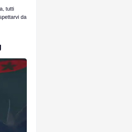
, tutti
spettarvi da
g