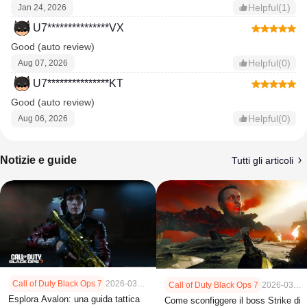
Helpful(1)
Jan 24, 2026
U7***************VX
Good (auto review)
Helpful(0)
Aug 07, 2026
U7***************KT
Good (auto review)
Helpful(0)
Aug 06, 2026
Notizie e guide
Tutti gli articoli
Call of Duty Black Ops 7
2026-03-13
Call of Duty Black Ops 7
2026-03-06
Esplora Avalon: una guida tattica
Come sconfiggere il boss Strike di