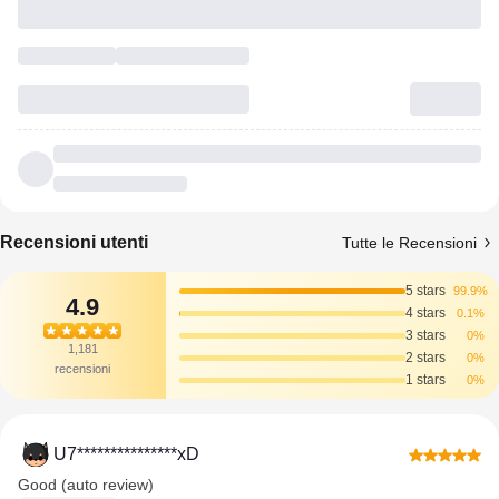
Recensioni utenti
Tutte le Recensioni
5 stars
99.9%
4.9
4 stars
0.1%
3 stars
0%
1,181
2 stars
0%
recensioni
1 stars
0%
U7***************xD
Good (auto review)