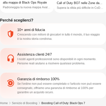
alla mappa di Black Ops Royale
Call of Duty BO7 nelle Zone da
Padroneggia la nuova mappa Avalon
Supera la sfida più difficile in CoD
Incubo
in Black Ops Royale. Scopri ogni
BO7: lo Strike Boss. Scopri le migliori
punto di interesse (POI) — dallo
combinazioni di armi, perk e tattiche
Perché sceglierci?
Stadio Trinity al Golf Club — e le
per sconfiggerlo in modo efficace.
principali zone di sopravvivenza in
questa guida tattica.
10+ anni di fiducia
Crescendo con milioni di giocatori in tutto il mondo, il tuo viaggio
è la nostra storia condivisa.
Assistenza clienti 24/7
I nostri agenti professionisti sono disponibili in ogni momento.
Persone reali aiutano a risolvere qualsiasi problema.
Garanzia di rimborso 100%
Se l'ordine non può essere completato o l'articolo non può essere
consegnato, offriamo una garanzia di rimborso al 100% per
garantire un acquisto sicuro.
Home
Servizio di Boosting
Boosting Call of Duty: Black Ops 7